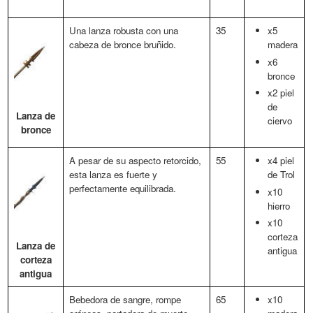
Una lanza robusta con una
35
x5
cabeza de bronce bruñido.
madera
x6
bronce
x2 piel
de
Lanza de
ciervo
bronce
A pesar de su aspecto retorcido,
55
x4 piel
esta lanza es fuerte y
de Trol
perfectamente equilibrada.
x10
hierro
x10
corteza
Lanza de
antigua
corteza
antigua
Bebedora de sangre, rompe
65
x10