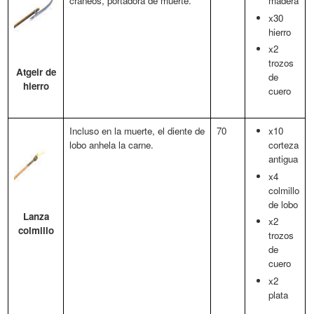
cráneos, portadora de muerte.
madera
x30
hierro
x2
trozos
Atgeir de
de
hierro
cuero
Incluso en la muerte, el diente de
70
x10
lobo anhela la carne.
corteza
antigua
x4
colmillo
de lobo
Lanza
x2
colmillo
trozos
de
cuero
x2
plata