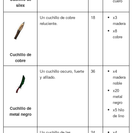
cuero
sílex
Un cuchillo de cobre
18
x3
reluciente.
madera
x8
cobre
Cuchillo de
cobre
Un cuchillo oscuro, fuerte
36
x4
y afilado.
madera
noble
x20
metal
negro
Cuchillo de
x5 hilo
metal negro
de lino
Un cuchillo de las
24
x4