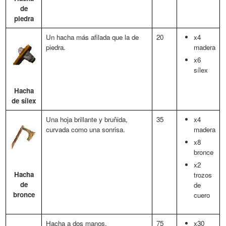
de
piedra
Un hacha más afilada que la de
20
x4
piedra.
madera
x6
sílex
Hacha
de sílex
Una hoja brillante y bruñida,
35
x4
curvada como una sonrisa.
madera
x8
bronce
x2
Hacha
trozos
de
de
bronce
cuero
Hacha a dos manos.
75
x30