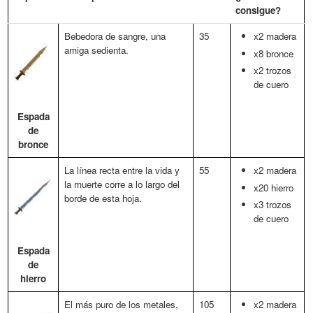
consigue?
Bebedora de sangre, una
35
x2 madera
amiga sedienta.
x8 bronce
x2 trozos
de cuero
Espada
de
bronce
La línea recta entre la vida y
55
x2 madera
la muerte corre a lo largo del
x20 hierro
borde de esta hoja.
x3 trozos
de cuero
Espada
de
hierro
El más puro de los metales,
105
x2 madera