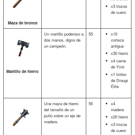
x3 trozos
de cuero
Maza de bronce
Un martillo poderoso a
55
x10
dos manos, digno de
corteza
un campeón.
antigua
x30 hierro
x4 carne
de Ymir
Martillo de hierro
x1 trofeo
de Draugr
Élite
Una maza de hierro
55
x4
del tamaño de un
madera
puño sobre un eje de
x20 hierro
madera.
x3 trozos
de cuero