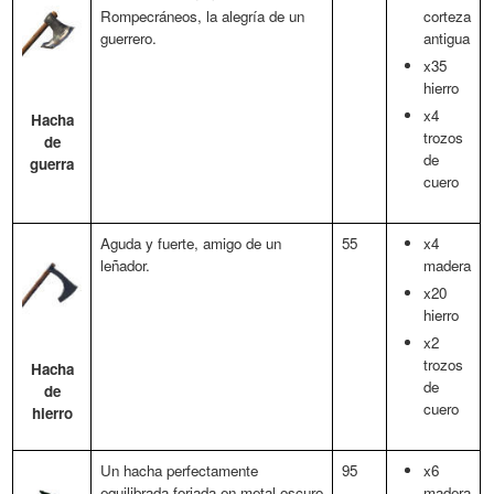
Rompecráneos, la alegría de un
corteza
guerrero.
antigua
x35
hierro
x4
Hacha
trozos
de
de
guerra
cuero
Aguda y fuerte, amigo de un
55
x4
leñador.
madera
x20
hierro
x2
trozos
Hacha
de
de
cuero
hierro
Un hacha perfectamente
95
x6
equilibrada forjada en metal oscuro
madera