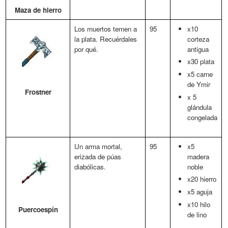
Maza de hierro
Los muertos temen a
95
x10
la plata. Recuérdales
corteza
por qué.
antigua
x30 plata
x5 carne
de Ymir
Frostner
x 5
glándula
congelada
Un arma mortal,
95
x5
erizada de púas
madera
diabólicas.
noble
x20 hierro
x5 aguja
x10 hilo
Puercoespín
de lino