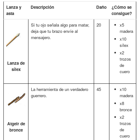
Lanza y
Descripción
Daño
¿Cómo se
asta
consigue?
Si tu ojo señala algo para matar,
20
x5
deja que tu brazo envíe al
madera
mensajero.
x10
sílex
x2
trozos
Lanza de
de
sílex
cuero
La herramienta de un verdadero
45
x10
guerrero.
madera
x8
bronce
x2
trozos
Atgeir de
de
bronce
cuero