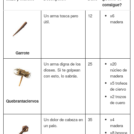
consigue?
Un arma tosca pero
12
x6
útil.
madera
Garrote
Un arma digna de los
25
x20
dioses. Si te golpean
núcleo de
con esto, lo sabrás.
madera
x5 trofeos
de ciervo
x2 trozos
Quebrantaciervos
de cuero
Un dolor de cabeza en
35
x4
un palo.
madera
x8 bronce