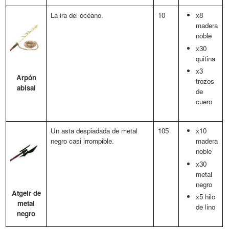
La ira del océano.
10
x8
madera
noble
x30
quitina
x3
Arpón
trozos
abisal
de
cuero
Un asta despiadada de metal
105
x10
negro casi irrompible.
madera
noble
x30
metal
negro
Atgeir de
x5 hilo
metal
de lino
negro