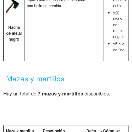
con brillo esmeralda.
noble
x20
trozo
de
Hacha
metal
de metal
negro
negro
x5 hilo
de lino
Mazas y martillos
Hay un total de
7 mazas y martillos
disponibles:
Maza y martillo
Descripción
Daño
¿Cómo se