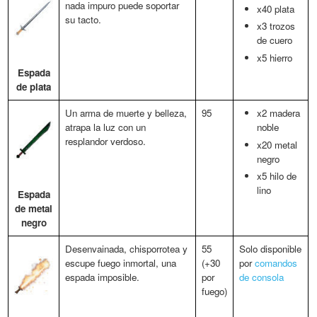
nada impuro puede soportar
x40 plata
su tacto.
x3 trozos
de cuero
x5 hierro
Espada
de plata
Un arma de muerte y belleza,
95
x2 madera
atrapa la luz con un
noble
resplandor verdoso.
x20 metal
negro
x5 hilo de
lino
Espada
de metal
negro
Desenvainada, chisporrotea y
55
Solo disponible
escupe fuego inmortal, una
(+30
por
comandos
espada imposible.
por
de consola
fuego)