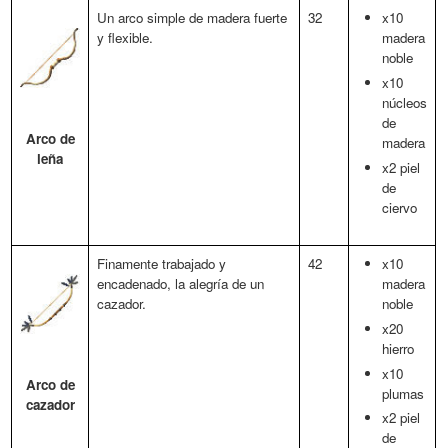
Un arco simple de madera fuerte
32
x10
y flexible.
madera
noble
x10
núcleos
de
Arco de
madera
leña
x2 piel
de
ciervo
Finamente trabajado y
42
x10
encadenado, la alegría de un
madera
cazador.
noble
x20
hierro
x10
Arco de
plumas
cazador
x2 piel
de