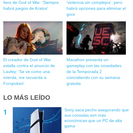
fans de God of War: 'Siempre
'violencia sin complejos', pero
habrá juegos de Kratos'
habrá opciones para eliminar el
gore
El creador de God of War
Marathon presenta un
estalla contra el anuncio de
gameplay con las novedades
Laufey: 'Se ve como una
de la Temporada 2
mierda, me recuerda a
coincidiendo con su semana
Forspoken'
gratuita
LO MÁS LEÍDO
Sony saca pecho asegurando que
sus consolas son más
económicas que un PC de alta
gama