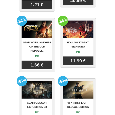
40.99 €
1.21 €
-82%
-38%
STAR WARS: KNIGHTS
HOLLOW KNIGHT:
OF THE OLD
SILKSONG
REPUBLIC
PC
PC
11.99 €
1.66 €
-53%
-50%
CLAIR OBSCUR:
007 FIRST LIGHT
EXPEDITION 33
DELUXE EDITION
PC
PC