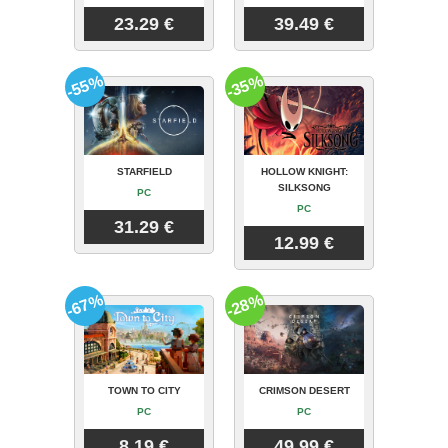
23.29 €
39.49 €
-55%
-35%
STARFIELD
HOLLOW KNIGHT:
SILKSONG
PC
PC
31.29 €
12.99 €
-67%
-28%
TOWN TO CITY
CRIMSON DESERT
PC
PC
8.19 €
49.99 €