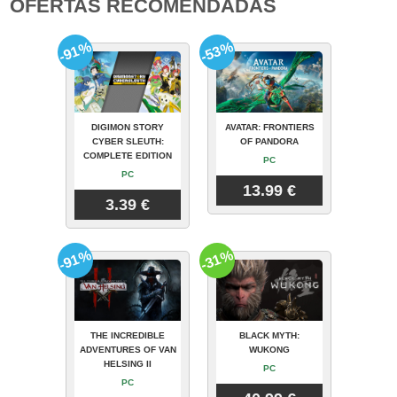
OFERTAS RECOMENDADAS
-91%
-53%
DIGIMON STORY
AVATAR: FRONTIERS
CYBER SLEUTH:
OF PANDORA
COMPLETE EDITION
PC
PC
13.99 €
3.39 €
-91%
-31%
THE INCREDIBLE
BLACK MYTH:
ADVENTURES OF VAN
WUKONG
HELSING II
PC
PC