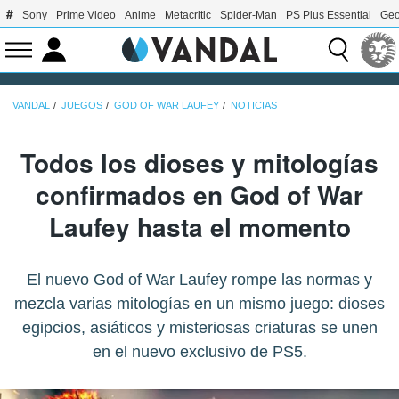
Sony
Prime Video
Anime
Metacritic
Spider-Man
PS Plus Essential
Geo
VANDAL
JUEGOS
GOD OF WAR LAUFEY
NOTICIAS
Todos los dioses y mitologías
confirmados en God of War
Laufey hasta el momento
El nuevo God of War Laufey rompe las normas y
mezcla varias mitologías en un mismo juego: dioses
egipcios, asiáticos y misteriosas criaturas se unen
en el nuevo exclusivo de PS5.