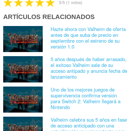
5
/5 (
1
votos)
ARTÍCULOS RELACIONADOS
Hazte ahora con Valheim de oferta
antes de que suba de precio en
septiembre con el estreno de su
versión 1.0
5 años después de haber arrasado,
el exitoso Valheim sale de su
acceso antipado y anuncia fecha de
lanzamiento
Uno de los mejores juegos de
supervivencia confirma versión
para Switch 2: Valheim llegará a
Nintendo
Valheim celebra sus 5 años en fase
de acceso anticipado con una