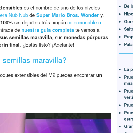
Bell
xtensibles
es el nombre de uno de los niveles
Hip
lera Nub Nub
de
Super Mario Bros. Wonder
y,
Gorr
l 100%
sin dejarte atrás ningún
coleccionable o
Salt
entrada de
nuestra guía completa
te vamos a
us semillas maravilla
, sus
monedas púrpuras
Prop
rín final
. ¿Estás listo? ¡Adelante!
Pala
semillas maravilla?
La p
bloques extensibles del M2 puedes encontrar
un
Prue
mira
Prue
vert
Prue
Prue
estr
Gran