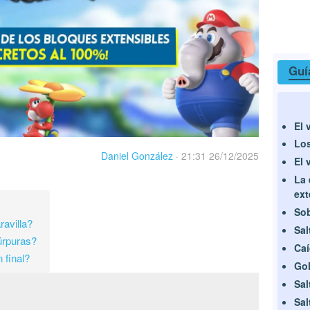
Guí
El 
Los
Daniel González
·
21:31 26/12/2025
El 
La 
ext
Sob
avilla?
Salt
úrpuras?
Caí
 final?
Gol
Sal
Sal