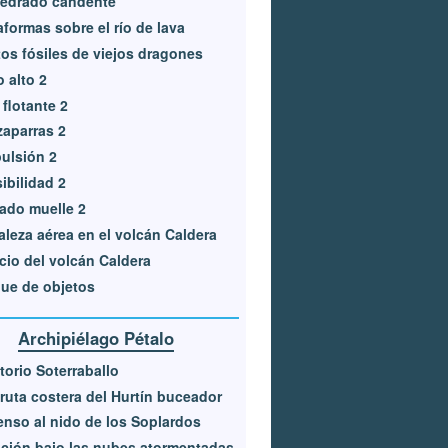
edrado candente
aformas sobre el río de lava
os fósiles de viejos dragones
o alto 2
 flotante 2
aparras 2
ulsión 2
sibilidad 2
ado muelle 2
aleza aérea en el volcán Caldera
cio del volcán Caldera
ue de objetos
Archipiélago Pétalo
itorio Soterraballo
ruta costera del Hurtín buceador
nso al nido de los Soplardos
ción bajo las nubes atormentadas