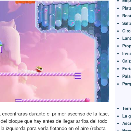
Emp
Plat
Rest
Salt
Giro
Lanz
Prop
Invi
Calz
Fort
Pala
Parq
Terr
encontrarás durante el primer ascenso de la fase,
La g
del bloque que hay antes de llegar arriba del todo
Asce
la izquierda para verla flotando en el aire (rebota
Nata