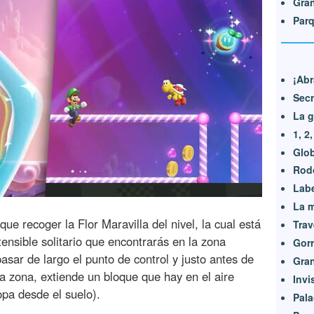
Gran
Parq
¡Abr
Secr
La g
1, 2
Glob
Rodo
Labe
La 
ue recoger la Flor Maravilla del nivel, la cual está
Trav
ensible solitario que encontrarás en la zona
Gorr
sar de largo el punto de control y justo antes de
Gran
sta zona, extiende un bloque que hay en el aire
Invi
pa desde el suelo).
Pala