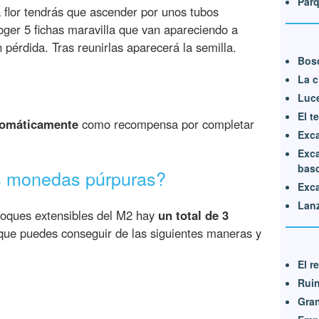
Parq
a flor tendrás que ascender por unos tubos
oger 5 fichas maravilla que van apareciendo a
 pérdida. Tras reunirlas aparecerá la semilla.
Bos
La c
Luce
El t
tomáticamente
como recompensa por completar
Exca
Exca
bas
s monedas púrpuras?
Exca
Lanz
bloques extensibles del M2 hay
un total de 3
ue puedes conseguir de las siguientes maneras y
El r
Ruin
Gran