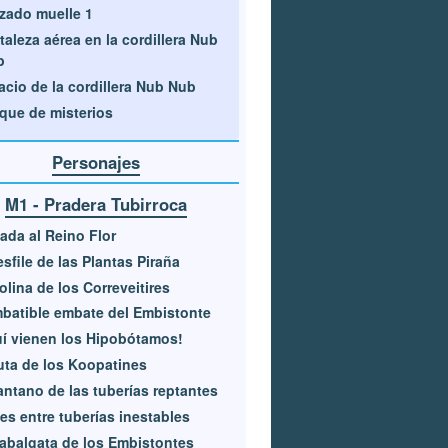
zado muelle 1
taleza aérea en la cordillera Nub
b
acio de la cordillera Nub Nub
que de misterios
Personajes
M1 - Pradera Tubirroca
ada al Reino Flor
esfile de las Plantas Piraña
olina de los Correveitires
mbatible embate del Embistonte
í vienen los Hipobótamos!
uta de los Koopatines
antano de las tuberías reptantes
es entre tuberías inestables
abalgata de los Embistontes