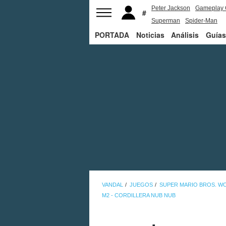
Peter Jackson
Gameplay 
Superman
Spider-Man
PORTADA
Noticias
Análisis
Guías
VANDAL
JUEGOS
SUPER MARIO BROS. W
M2 - CORDILLERA NUB NUB