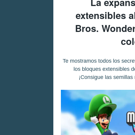
La expans
extensibles 
Bros. Wonder
co
Te mostramos todos los secret
los bloques extensibles 
¡Consigue las semillas