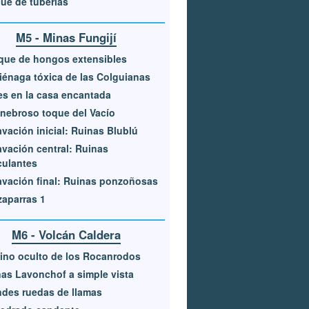
ue de tuberías
M5 - Minas Fungijí
que de hongos extensibles
iénaga tóxica de las Colguianas
s en la casa encantada
enebroso toque del Vacío
vación inicial: Ruinas Blublú
vación central: Ruinas
culantes
vación final: Ruinas ponzoñosas
aparras 1
M6 - Volcán Caldera
eino oculto de los Rocanrodos
as Lavonchof a simple vista
des ruedas de llamas