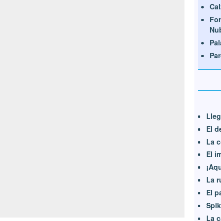
Cal
For
Nu
Pal
Par
Lleg
El d
La c
El i
¡Aqu
La r
El p
Spik
La c