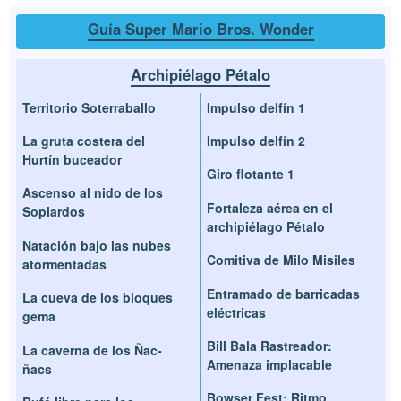
Guía Super Mario Bros. Wonder
Archipiélago Pétalo
Territorio Soterraballo
Impulso delfín 1
La gruta costera del
Impulso delfín 2
Hurtín buceador
Giro flotante 1
Ascenso al nido de los
Fortaleza aérea en el
Soplardos
archipiélago Pétalo
Natación bajo las nubes
Comitiva de Milo Misiles
atormentadas
Entramado de barricadas
La cueva de los bloques
eléctricas
gema
Bill Bala Rastreador:
La caverna de los Ñac-
Amenaza implacable
ñacs
Bowser Fest: Ritmo