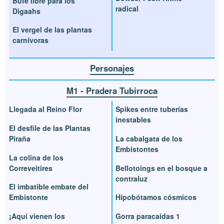
Bufé libre para los
radical
Digaahs
El vergel de las plantas
carnívoras
Personajes
M1 - Pradera Tubirroca
Llegada al Reino Flor
Spikes entre tuberías
inestables
El desfile de las Plantas
Piraña
La cabalgata de los
Embistontes
La colina de los
Correveitires
Bellotoings en el bosque a
contraluz
El imbatible embate del
Embistonte
Hipobótamos cósmicos
¡Aquí vienen los
Gorra paracaídas 1