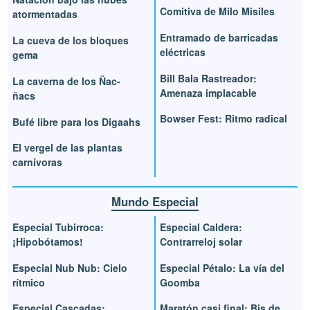
Comitiva de Milo Misiles
atormentadas
Entramado de barricadas
La cueva de los bloques
eléctricas
gema
Bill Bala Rastreador:
La caverna de los Ñac-
Amenaza implacable
ñacs
Bowser Fest: Ritmo radical
Bufé libre para los Digaahs
El vergel de las plantas
carnívoras
Mundo Especial
Especial Tubirroca:
Especial Caldera:
¡Hipobótamos!
Contrarreloj solar
Especial Nub Nub: Cielo
Especial Pétalo: La vía del
rítmico
Goomba
Especial Cascadas:
Maratón casi final: Bis de