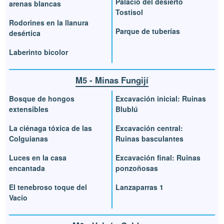
Palacio del desierto
arenas blancas
Tostisol
Rodorines en la llanura
Parque de tuberías
desértica
Laberinto bicolor
M5 - Minas Fungijí
Bosque de hongos
Excavación inicial: Ruinas
extensibles
Blublú
La ciénaga tóxica de las
Excavación central:
Colguianas
Ruinas basculantes
Luces en la casa
Excavación final: Ruinas
encantada
ponzoñosas
El tenebroso toque del
Lanzaparras 1
Vacío