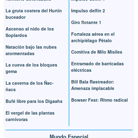
La gruta costera del Hurtín
Impulso delfín 2
buceador
Giro flotante 1
Ascenso al nido de los
Fortaleza aérea en el
Soplardos
archipiélago Pétalo
Natación bajo las nubes
Comitiva de Milo Misiles
atormentadas
Entramado de barricadas
La cueva de los bloques
eléctricas
gema
Bill Bala Rastreador:
La caverna de los Ñac-
Amenaza implacable
ñacs
Bowser Fest: Ritmo radical
Bufé libre para los Digaahs
El vergel de las plantas
carnívoras
Mundo Especial