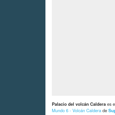
Palacio del volcán Caldera
es e
Mundo 6 - Volcán Caldera
de
Su