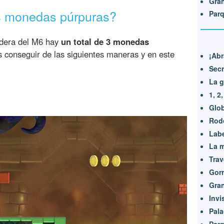
Gran
s monedas púrpuras?
Parq
aldera del M6 hay
un total de 3 monedas
conseguir de las siguientes maneras y en este
¡Abr
Secr
La g
1, 2
Glob
Rodo
Labe
La 
Trav
Gorr
Gran
Invi
Pala
Parq