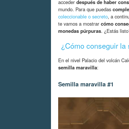
acceder
después de haber cons
mundo. Para que puedas
comple
coleccionable o secreto
, a conti
te vamos a mostrar
cómo conseg
monedas púrpuras
. ¿Estás list
¿Cómo conseguir la s
En el nivel Palacio del volcán C
semilla maravilla
:
Semilla maravilla #1