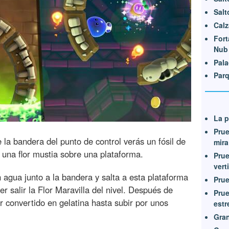
Salt
Calz
Fort
Nub
Pala
Parq
La p
Prue
 la bandera del punto de control verás un fósil de
mira
 una flor mustia sobre una plataforma.
Prue
vert
 agua junto a la bandera y salta a esta plataforma
Prue
er salir la Flor Maravilla del nivel. Después de
Prue
r convertido en gelatina hasta subir por unos
estr
Gran