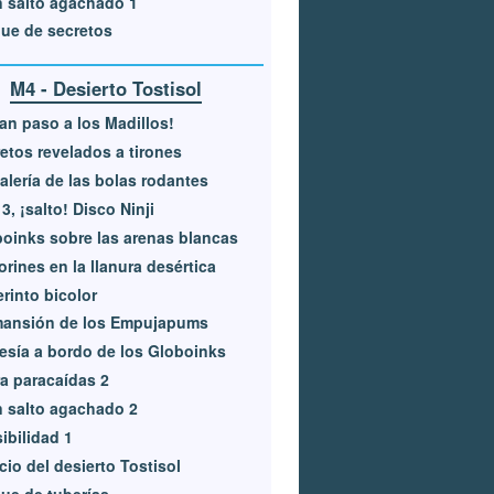
 salto agachado 1
ue de secretos
M4 - Desierto Tostisol
an paso a los Madillos!
etos revelados a tirones
alería de las bolas rodantes
, 3, ¡salto! Disco Ninji
oinks sobre las arenas blancas
rines en la llanura desértica
rinto bicolor
mansión de los Empujapums
esía a bordo de los Globoinks
a paracaídas 2
 salto agachado 2
sibilidad 1
cio del desierto Tostisol
ue de tuberías