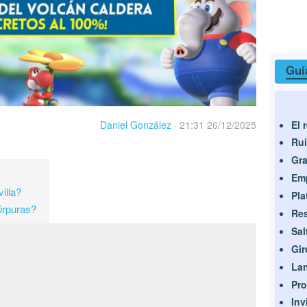
Guí
El 
Daniel González
·
21:31 26/12/2025
Rui
Gra
Em
illa?
Pla
úrpuras?
Res
Sal
Gir
Lan
Pro
Inv