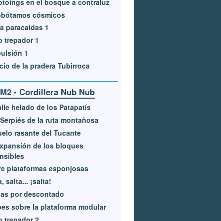
otoings en el bosque a contraluz
obótamos cósmicos
a paracaídas 1
o trepador 1
ulsión 1
cio de la pradera Tubirroca
M2 - Cordillera Nub Nub
alle helado de los Patapatís
Serpiés de la ruta montañosa
uelo rasante del Tucante
xpansión de los bloques
nsibles
e plataformas esponjosas
, salta... ¡salta!
das por descontado
es sobre la plataforma modular
o trepador 2