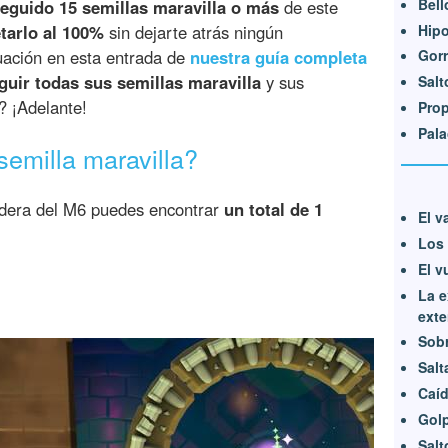
Bell
eguido 15 semillas maravilla o más
de este
Hip
tarlo al 100%
sin dejarte atrás ningún
nuación en esta entrada de
nuestra guía completa
Gorr
uir todas sus semillas maravilla
y sus
Salt
o? ¡Adelante!
Prop
Pala
emilla maravilla?
aldera del M6 puedes encontrar
un total de 1
El v
Los 
El v
La e
exte
Sobr
Salta
Caí
Golp
Salt