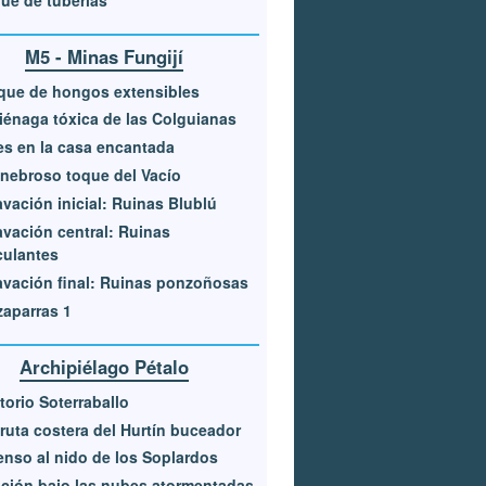
M5 - Minas Fungijí
que de hongos extensibles
iénaga tóxica de las Colguianas
s en la casa encantada
enebroso toque del Vacío
vación inicial: Ruinas Blublú
vación central: Ruinas
culantes
vación final: Ruinas ponzoñosas
aparras 1
Archipiélago Pétalo
itorio Soterraballo
ruta costera del Hurtín buceador
nso al nido de los Soplardos
ción bajo las nubes atormentadas