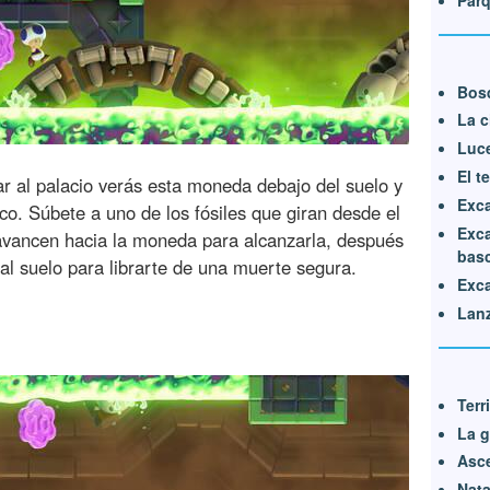
Bos
La c
Luce
El t
 al palacio verás esta moneda debajo del suelo y
Exca
co. Súbete a uno de los fósiles que giran desde el
Exca
avancen hacia la moneda para alcanzarla, después
bas
al suelo para librarte de una muerte segura.
Exca
Lanz
Terr
La g
Asce
Nata