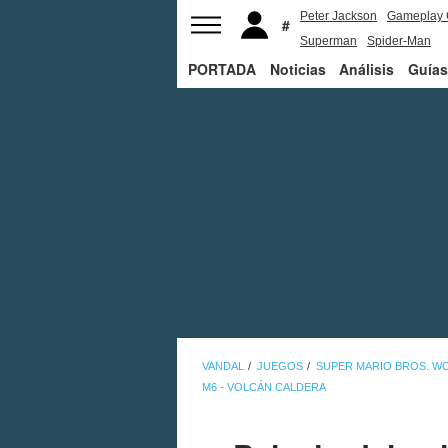
Peter Jackson
Gameplay 
Superman
Spider-Man
PORTADA
Noticias
Análisis
Guías
VANDAL
JUEGOS
SUPER MARIO BROS. W
M6 - VOLCÁN CALDERA