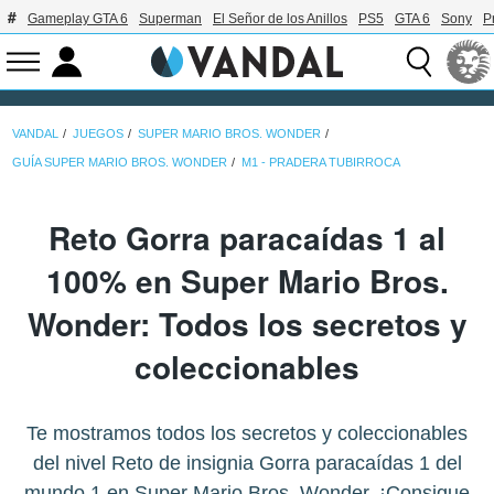
Gameplay GTA 6
Superman
El Señor de los Anillos
PS5
GTA 6
Sony
P
VANDAL
JUEGOS
SUPER MARIO BROS. WONDER
GUÍA SUPER MARIO BROS. WONDER
M1 - PRADERA TUBIRROCA
Reto Gorra paracaídas 1 al
100% en Super Mario Bros.
Wonder: Todos los secretos y
coleccionables
Te mostramos todos los secretos y coleccionables
del nivel Reto de insignia Gorra paracaídas 1 del
mundo 1 en Super Mario Bros. Wonder. ¡Consigue