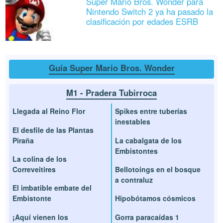
Super Mario Bros. Wonder para
Nintendo Switch 2 ya ha pasado la
clasificación por edades ESRB
Guía Super Mario Bros. Wonder
M1 - Pradera Tubirroca
Llegada al Reino Flor
Spikes entre tuberías
inestables
El desfile de las Plantas
Piraña
La cabalgata de los
Embistontes
La colina de los
Correveitires
Bellotoings en el bosque
a contraluz
El imbatible embate del
Embistonte
Hipobótamos cósmicos
¡Aquí vienen los
Gorra paracaídas 1