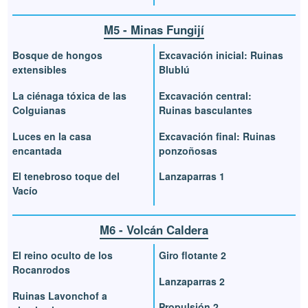
M5 - Minas Fungijí
Bosque de hongos
Excavación inicial: Ruinas
extensibles
Blublú
La ciénaga tóxica de las
Excavación central:
Colguianas
Ruinas basculantes
Luces en la casa
Excavación final: Ruinas
encantada
ponzoñosas
El tenebroso toque del
Lanzaparras 1
Vacío
M6 - Volcán Caldera
El reino oculto de los
Giro flotante 2
Rocanrodos
Lanzaparras 2
Ruinas Lavonchof a
Propulsión 2