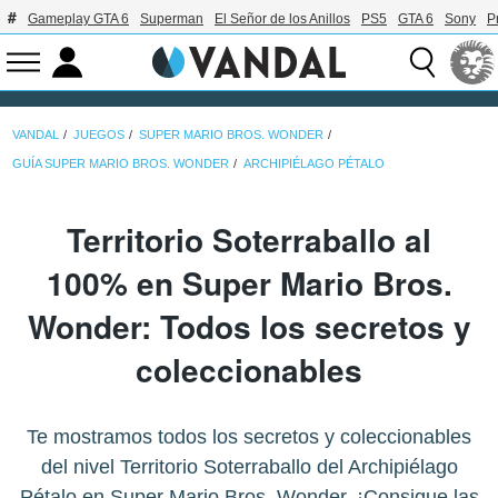
Gameplay GTA 6
Superman
El Señor de los Anillos
PS5
GTA 6
Sony
P
VANDAL
JUEGOS
SUPER MARIO BROS. WONDER
GUÍA SUPER MARIO BROS. WONDER
ARCHIPIÉLAGO PÉTALO
Territorio Soterraballo al
100% en Super Mario Bros.
Wonder: Todos los secretos y
coleccionables
Te mostramos todos los secretos y coleccionables
del nivel Territorio Soterraballo del Archipiélago
Pétalo en Super Mario Bros. Wonder. ¡Consigue las