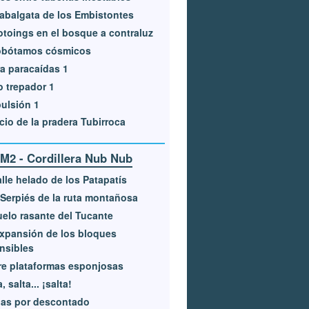
abalgata de los Embistontes
otoings en el bosque a contraluz
obótamos cósmicos
a paracaídas 1
o trepador 1
ulsión 1
cio de la pradera Tubirroca
M2 - Cordillera Nub Nub
alle helado de los Patapatís
Serpiés de la ruta montañosa
uelo rasante del Tucante
xpansión de los bloques
nsibles
e plataformas esponjosas
, salta... ¡salta!
das por descontado