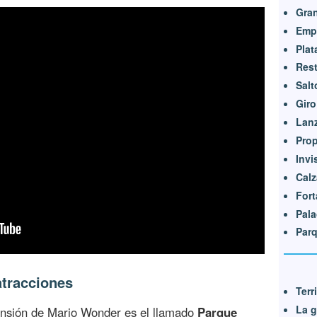
Gran
Emp
Plat
Rest
Salt
Giro
Lanz
Prop
Invi
Calz
Fort
Pala
Parq
atracciones
Terr
La g
nsión de Mario Wonder es el llamado
Parque