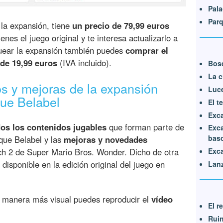
Pala
Parq
 la expansión, tiene
un precio de 79,99 euros
ienes el juego original y te interesa actualizarlo a
quear la expansión también puedes
comprar el
 de 19,99 euros
(IVA incluido).
Bos
La c
s y mejoras de la expansión
Luce
que Belabel
El t
Exca
os los contenidos jugables
que forman parte de
Exca
bas
que Belabel y las
mejoras y novedades
ch 2 de Super Mario Bros. Wonder. Dicho de otra
Exca
disponible en la edición original del juego en
Lanz
de manera más visual puedes reproducir el
vídeo
El r
Ruin