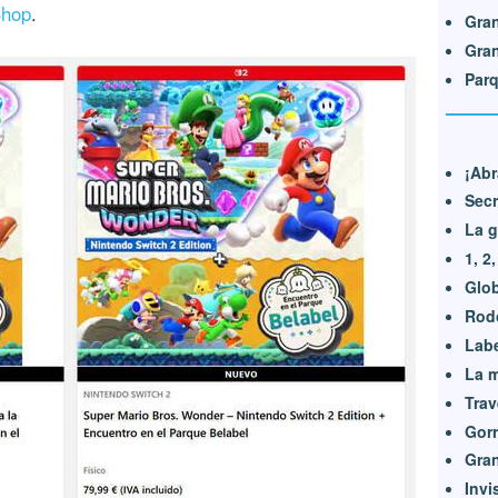
hop
.
Gran
Gran
Parq
¡Abr
Secr
La g
1, 2
Glob
Rodo
Labe
La 
Trav
Gorr
Gran
Invi