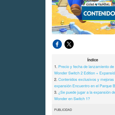
Índice
1.
Precio y fecha de lanzamiento de
Wonder Switch 2 Edition + Expansi
2.
Contenidos exclusivos y mejoras 
expansión Encuentro en el Parque B
3.
¿Se puede jugar a la expansión d
Wonder en Switch 1?
PUBLICIDAD