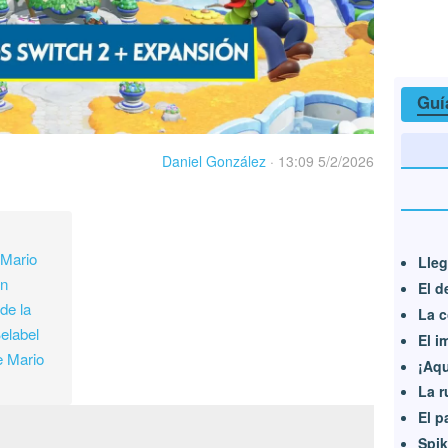
Guí
Daniel González
·
13:09 5/2/2026
 Mario
Lleg
ón
El d
de la
La c
elabel
El i
e Mario
¡Aqu
La r
El p
Spik