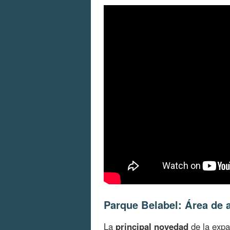
Parque Belabel: Área de 
La
principal novedad
de la expa