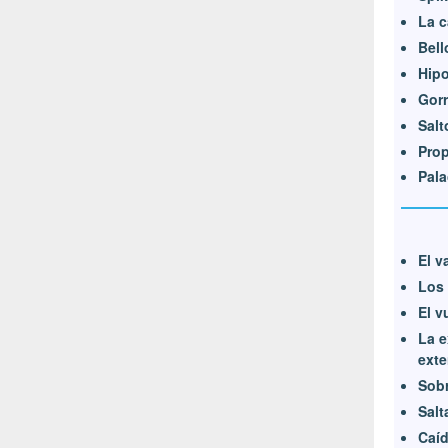
La c
Bell
Hip
Gorr
Salt
Prop
Pala
El v
Los 
El v
La e
exte
Sobr
Salta
Caí