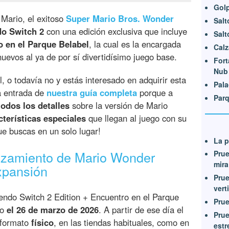
Golp
 Mario, el exitoso
Super Mario Bros. Wonder
Salt
do Switch 2
con una edición exclusiva que incluye
Salt
 en el Parque Belabel
, la cual es la encargada
Calz
uevos al ya de por sí divertidísimo juego base.
Fort
Nub
al, o todavía no y estás interesado en adquirir esta
Pala
a entrada de
nuestra guía completa
porque a
Parq
todos los detalles
sobre la versión de Mario
cterísticas especiales
que llegan al juego con su
ue buscas en un solo lugar!
La p
anzamiento de Mario Wonder
Prue
mira
xpansión
Prue
vert
endo Switch 2 Edition + Encuentro en el Parque
Prue
do
el 26 de marzo de 2026
. A partir de ese día el
Prue
 formato
físico
, en las tiendas habituales, como en
estr