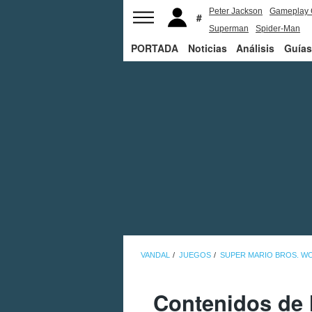
Peter Jackson
Gameplay 
Superman
Spider-Man
PORTADA
Noticias
Análisis
Guías
VANDAL
JUEGOS
SUPER MARIO BROS. W
Contenidos de 