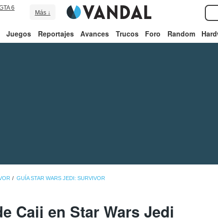
GTA 6
Más ↓
Juegos
Reportajes
Avances
Trucos
Foro
Random
Hard
IVOR
GUÍA STAR WARS JEDI: SURVIVOR
 Caij en Star Wars Jedi