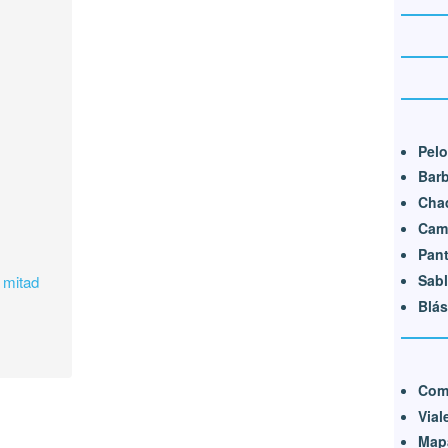
Pel
Bar
Cha
Cam
Pan
Sabl
a mitad
Blás
Com
Vial
Map