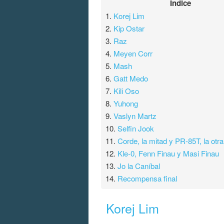
Índice
1.
Korej Lim
2.
Kip Ostar
3.
Raz
4.
Meyen Corr
5.
Mash
6.
Gatt Medo
7.
Kili Oso
8.
Yuhong
9.
Vaslyn Martz
10.
Selfin Jook
11.
Corde, la mitad y PR-85T, la otr
12.
Kle-0, Fenn Finau y Masi Finau
13.
Jo la Caníbal
14.
Recompensa final
Korej Lim