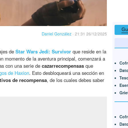
Gu
Daniel González
·
21:31 26/12/2025
ajes de
Star Wars Jedi: Survivor
que reside en la
un momento de la aventura principal, comenzará a
Cofr
as con una serie de
cazarrecompensas
que
Dato
gos de Haxion
. Esto desbloqueará una sección en
Teso
tivos de recompensa
, de los cuales debes saber
Esen
Grie
Cof
Dat