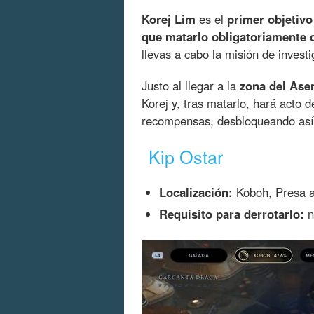
Korej Lim
es el
primer objetivo
que matarlo obligatoriamente c
llevas a cabo la misión de invest
Justo al llegar a la
zona del Ase
Korej y, tras matarlo, hará acto d
recompensas, desbloqueando así e
Kip Ostar
Localización:
Koboh, Presa 
Requisito para derrotarlo:
n