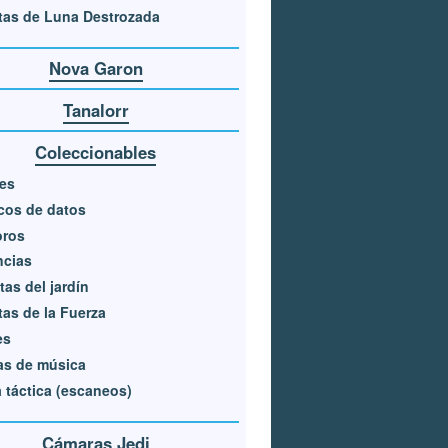
tas de Luna Destrozada
Nova Garon
Tanalorr
Coleccionables
es
cos de datos
oros
ncias
tas del jardín
tas de la Fuerza
es
as de música
 táctica (escaneos)
Cámaras Jedi