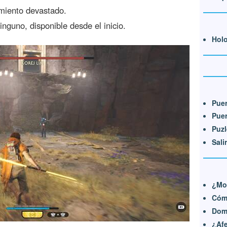
iento devastado.
inguno, disponible desde el inicio.
Holo
Puer
Puer
Puzl
Sali
¿Mod
Cómo
Dom
¿Afe