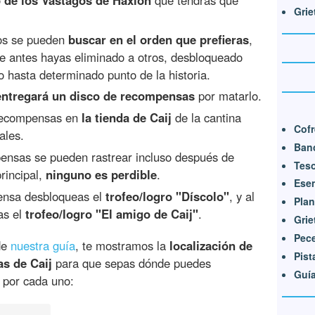
Grie
os se pueden
buscar en el orden que prefieras
,
 antes hayas eliminado a otros, desbloqueado
o hasta determinado punto de la historia.
entregará un disco de recompensas
por matarlo.
e recompensas en
la tienda de Caij
de la cantina
Cofr
ales.
Ban
pensas se pueden rastrear incluso después de
Tes
rincipal,
ninguno es perdible
.
Ese
pensa desbloqueas el
trofeo/logro "Díscolo"
, y al
Plan
as el
trofeo/logro "El amigo de Caij"
.
Grie
Pec
de
nuestra guía
, te mostramos la
localización de
Pist
as de Caij
para que sepas dónde puedes
Guía
a por cada uno: