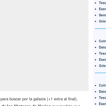
Tes
Ese
Semi
Grie
Cofr
Dat
Tes
Ese
Grie
Cofr
Dato
Teso
para buscar por la galaxia (+1 extra al final).
Esen
de los Vástagos de Haxion
que tendrás que