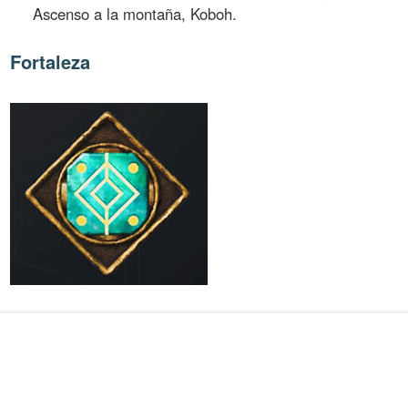
Ascenso a la montaña, Koboh.
Fortaleza
Coste:
4 ranuras.
Efecto:
aumenta daño y reduce daño recibido.
Aumenta el daño con la espada láser, pero también el
daño recibido.