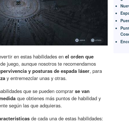
Nuev
Espa
Puer
Punt
Cos
Enco
nvertir en estas habilidades en
el orden que
 de juego, aunque nosotros te recomendamos
pervivencia y posturas de espada láser
, para
rza
y entremezclar unas y otras.
habilidades que se pueden comprar
se van
 medida
que obtienes más puntos de habilidad y
ente según las que adquieras.
aracterísticas
de cada una de estas habilidades: