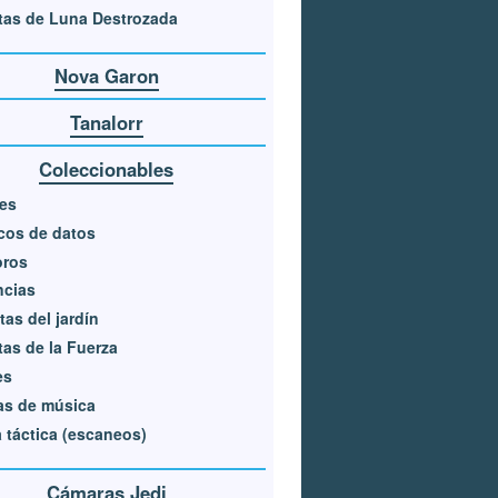
tas de Luna Destrozada
Nova Garon
Tanalorr
Coleccionables
es
cos de datos
oros
ncias
tas del jardín
tas de la Fuerza
es
as de música
 táctica (escaneos)
Cámaras Jedi