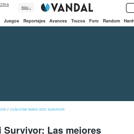
GTA 6
Más ↓
Juegos
Reportajes
Avances
Trucos
Foro
Random
Hard
IVOR
GUÍA STAR WARS JEDI: SURVIVOR
i Survivor: Las mejores