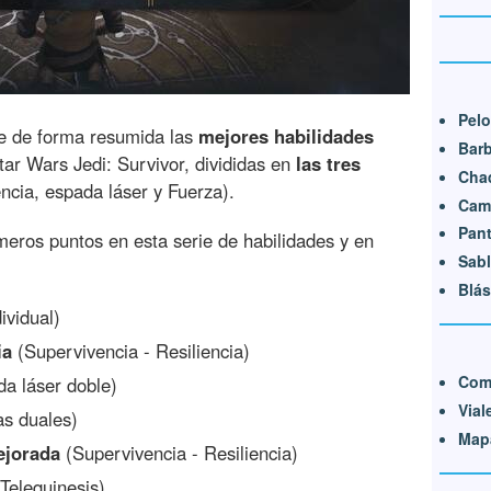
Pel
e de forma resumida las
mejores habilidades
Bar
ar Wars Jedi: Survivor, divididas en
las tres
Cha
ncia, espada láser y Fuerza).
Cam
Pan
meros puntos en esta serie de habilidades y en
Sabl
Blás
ividual)
ia
(Supervivencia - Resiliencia)
Com
a láser doble)
Vial
s duales)
Map
ejorada
(Supervivencia - Resiliencia)
Telequinesis)