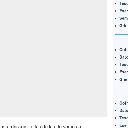
Tes
Ese
Semi
Grie
Cofr
Dat
Tes
Ese
Grie
Cofr
Dato
Teso
Esen
 para despejarte las dudas, te vamos a