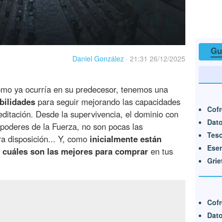
Gu
Daniel González
·
21:31 26/12/2025
omo ya ocurría en su predecesor, tenemos una
bilidades
para seguir mejorando las capacidades
Cofr
editación. Desde la supervivencia, el dominio con
Dato
s poderes de la Fuerza, no son pocas las
Teso
a disposición... Y, como
inicialmente están
Esen
s
cuáles son las mejores para comprar
en tus
Grie
Cof
Dat