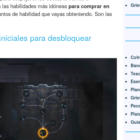
Grie
 las habilidades más idóneas
para comprar en
ntos de habilidad que vayas obteniendo. Son las
iniciales para desbloquear
Cofr
Ban
Tes
Ese
Plan
Grie
Pec
Pist
Guía