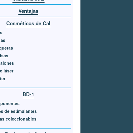
Ventajas
Cosméticos de Cal
os
bas
quetas
isas
talones
e láser
ter
BD-1
ponentes
es de estimulantes
as coleccionables