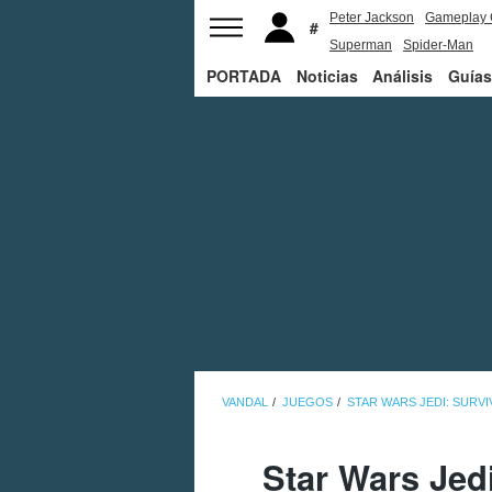
Peter Jackson
Gameplay 
Superman
Spider-Man
PORTADA
Noticias
Análisis
Guías
VANDAL
JUEGOS
STAR WARS JEDI: SURV
Star Wars Jed