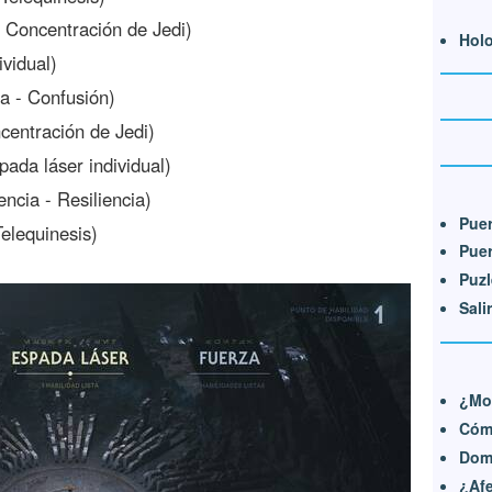
 Concentración de Jedi)
Holo
vidual)
a - Confusión)
centración de Jedi)
ada láser individual)
ncia - Resiliencia)
Puer
elequinesis)
Puer
Puzl
Sali
¿Mod
Cómo
Dom
¿Afe