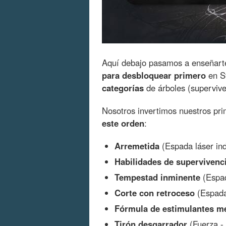
Aquí debajo pasamos a enseñart
para desbloquear primero
en St
categorías
de árboles (supervive
Nosotros invertimos nuestros pri
este orden
:
Arremetida
(Espada láser ind
Habilidades de supervivenc
Tempestad inminente
(Espad
Corte con retroceso
(Espada
Fórmula de estimulantes m
Tirón desgarrador
(Fuerza - 