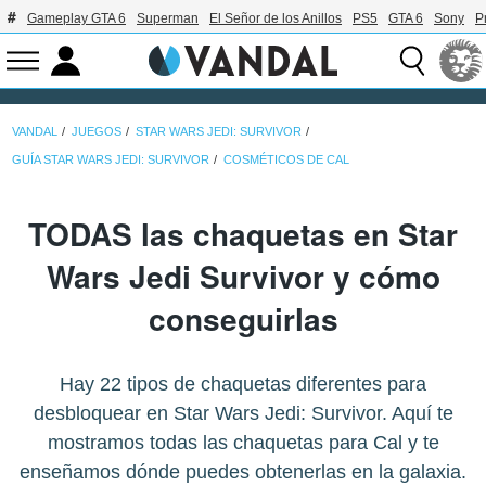
Gameplay GTA 6
Superman
El Señor de los Anillos
PS5
GTA 6
Sony
P
VANDAL
JUEGOS
STAR WARS JEDI: SURVIVOR
GUÍA STAR WARS JEDI: SURVIVOR
COSMÉTICOS DE CAL
TODAS las chaquetas en Star
Wars Jedi Survivor y cómo
conseguirlas
Hay 22 tipos de chaquetas diferentes para
desbloquear en Star Wars Jedi: Survivor. Aquí te
mostramos todas las chaquetas para Cal y te
enseñamos dónde puedes obtenerlas en la galaxia.