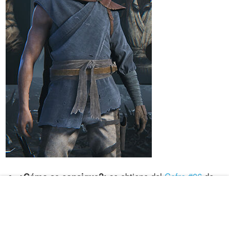
¿Cómo se consigue?:
se obtiene del
Cofre #06
de
Luna Destrozada, ubicado en Canal de antena.
Héroe rebelde