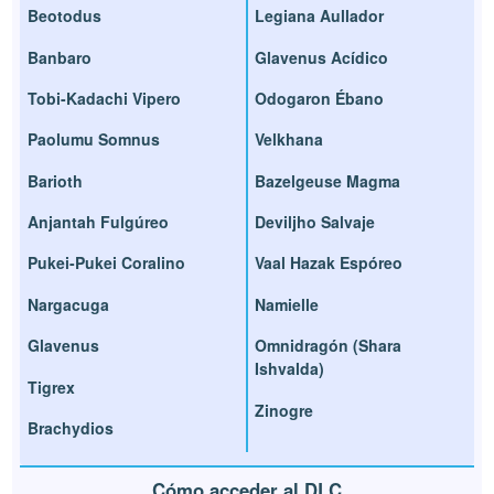
Beotodus
Legiana Aullador
Banbaro
Glavenus Acídico
Tobi-Kadachi Vipero
Odogaron Ébano
Paolumu Somnus
Velkhana
Barioth
Bazelgeuse Magma
Anjantah Fulgúreo
Deviljho Salvaje
Pukei-Pukei Coralino
Vaal Hazak Espóreo
Nargacuga
Namielle
Glavenus
Omnidragón (Shara
Ishvalda)
Tigrex
Zinogre
Brachydios
Cómo acceder al DLC