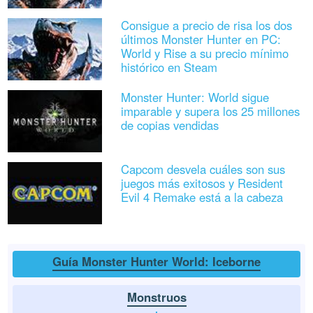
Consigue a precio de risa los dos
últimos Monster Hunter en PC:
World y Rise a su precio mínimo
histórico en Steam
Monster Hunter: World sigue
imparable y supera los 25 millones
de copias vendidas
Capcom desvela cuáles son sus
juegos más exitosos y Resident
Evil 4 Remake está a la cabeza
Guía Monster Hunter World: Iceborne
Monstruos