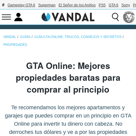
Gameplay GTA 6
Superman
El Señor de los Anillos
PS5
GTA 6
Sony
P
VANDAL
GUÍAS
GUÍA GTA ONLINE: TRUCOS, CONSEJOS Y SECRETOS
PROPIEDADES
GTA Online: Mejores
propiedades baratas para
comprar al principio
Te recomendamos los mejores apartamentos y
garajes que puedes comprar en un principio en GTA
Online para invertir tu dinero con cabeza. No
derroches tus dólares y ve a por las propiedades