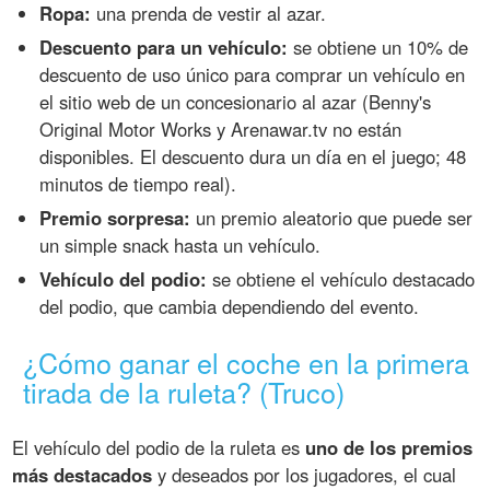
Ropa:
una prenda de vestir al azar.
Descuento para un vehículo:
se obtiene un 10% de
descuento de uso único para comprar un vehículo en
el sitio web de un concesionario al azar (Benny's
Original Motor Works y Arenawar.tv no están
disponibles. El descuento dura un día en el juego; 48
minutos de tiempo real).
Premio sorpresa:
un premio aleatorio que puede ser
un simple snack hasta un vehículo.
Vehículo del podio:
se obtiene el vehículo destacado
del podio, que cambia dependiendo del evento.
¿Cómo ganar el coche en la primera
tirada de la ruleta? (Truco)
El vehículo del podio de la ruleta es
uno de los premios
más destacados
y deseados por los jugadores, el cual