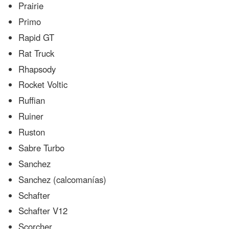
Prairie
Primo
Rapid GT
Rat Truck
Rhapsody
Rocket Voltic
Ruffian
Ruiner
Ruston
Sabre Turbo
Sanchez
Sanchez (calcomanías)
Schafter
Schafter V12
Scorcher