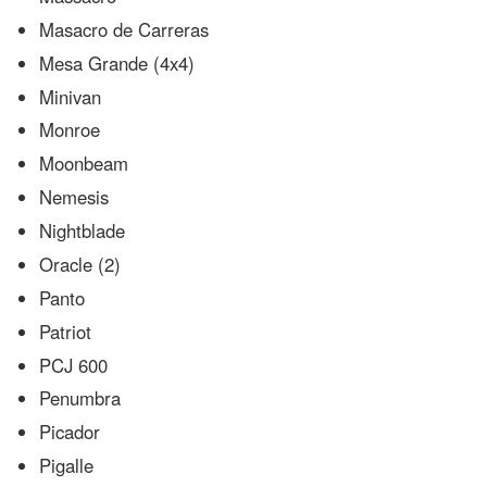
Masacro de Carreras
Mesa Grande (4x4)
Minivan
Monroe
Moonbeam
Nemesis
Nightblade
Oracle (2)
Panto
Patriot
PCJ 600
Penumbra
Picador
Pigalle