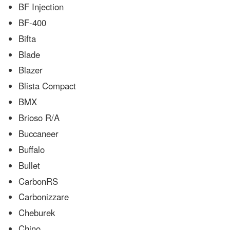
BF Injection
BF-400
Bifta
Blade
Blazer
Blista Compact
BMX
Brioso R/A
Buccaneer
Buffalo
Bullet
CarbonRS
Carbonizzare
Cheburek
Chino