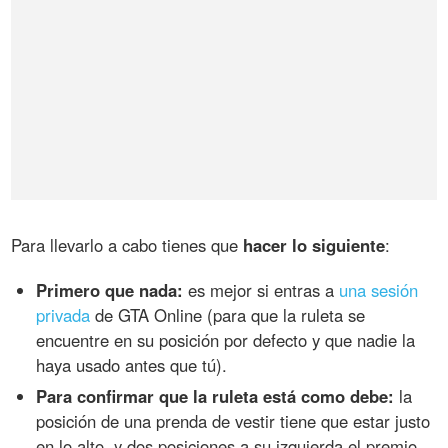
Para llevarlo a cabo tienes que
hacer lo siguiente
:
Primero que nada:
es mejor si entras a
una sesión
privada
de GTA Online (para que la ruleta se
encuentre en su posición por defecto y que nadie la
haya usado antes que tú).
Para confirmar que la ruleta está como debe:
la
posición de una prenda de vestir tiene que estar justo
en lo alto, y dos posiciones a su izquierda el premio