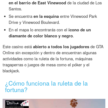
en el barrio de East Vinewood
de la ciudad de Los
Santos.
Se encuentra
en la esquina
entre Vinewood Park
Drive y Vinewood Boulevard.
En el mapa lo encontrarás con el
icono de un
diamante de color blanco y negro
.
Este casino está
abierto a todos los jugadores
de GTA
Online sin excepción y dentro de encuentran algunas
actividades como la ruleta de la fortuna, máquinas
tragaperras o juegos de mesa como el póker y el
blackjack.
¿Cómo funciona la ruleta de la
fortuna?