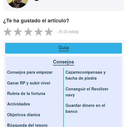
¿Te ha gustado el artículo?
-
/5 (
0
votos)
Guía
Consejos
Consejos para empezar
Cazarrecompensas y
hacha de piedra
Ganar RP y subir nivel
Conseguir el Revólver
Ruleta de la fortuna
navy
Actividades
Guardar dinero en el
banco
Objetivos diarios
Búsqueda del tesoro