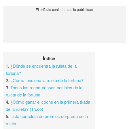
Índice
1.
¿Dónde se encuentra la ruleta de la
fortuna?
2.
¿Cómo funciona la ruleta de la fortuna?
3.
Todas las recompensas posibles de la
ruleta de la fortuna
4.
¿Cómo ganar el coche en la primera tirada
de la ruleta? (Truco)
5.
Lista completa de premios sorpresa de la
ruleta