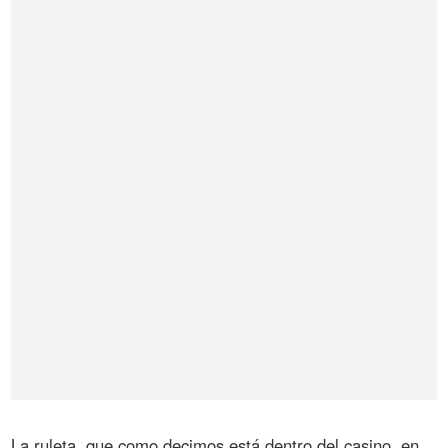
La ruleta, que como decimos está dentro del casino, en