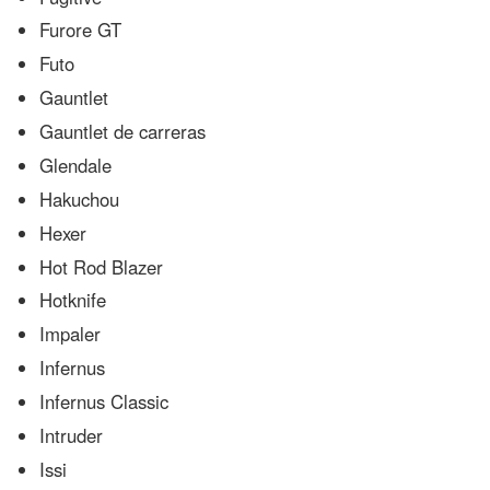
Furore GT
Futo
Gauntlet
Gauntlet de carreras
Glendale
Hakuchou
Hexer
Hot Rod Blazer
Hotknife
Impaler
Infernus
Infernus Classic
Intruder
Issi