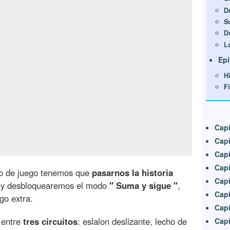
D
S
D
L
Epi
Hi
F
Capí
Capí
Capí
Capí
do de juego tenemos que
pasarnos la historia
Capí
 y desbloquearemos el modo
" Suma y sigue "
,
Capí
go extra.
Capí
 entre
tres circuitos
: eslalon deslizante, lecho de
Capí