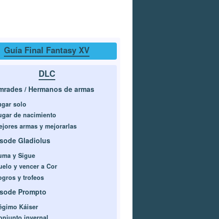
Guía Final Fantasy XV
DLC
rades / Hermanos de armas
ugar solo
ugar de nacimiento
ejores armas y mejorarlas
sode Gladiolus
uma y Sigue
uelo y vencer a Cor
ogros y trofeos
isode Prompto
égimo Káiser
onjunto invernal