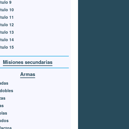
tulo 9
tulo 10
tulo 11
tulo 12
tulo 13
tulo 14
tulo 15
Misiones secundarias
Armas
adas
dobles
zas
as
olas
udos
factos