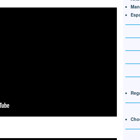
Mand
Esp
Rega
Cho