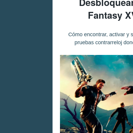
Desbloquear
Fantasy X
Cómo encontrar, activar y 
pruebas contrarreloj don