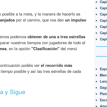
Capí
Capí
do posible a la meta, y la manera de hacerlo es
Capí
ranjados
por el camino, que nos dan
un impulso
Capí
Capí
Capí
gremos podemos
obtener de una a tres estrellas
Capí
arar nuestros tiempos con jugadores de todo el
ínea
, en la opción
"Clasificación"
del menú
continuación podéis ver
el recorrido más
Esp
tiempo posible y así las tres estrellas de cada
Man
Lan
Dag
a y Sigue
Pist
Esc
Arte