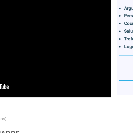
Arg
Per
Coci
Salu
Trof
Log
tos)