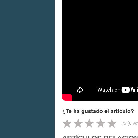
¿Te ha gustado el artículo?
-
/5 (
0
vo