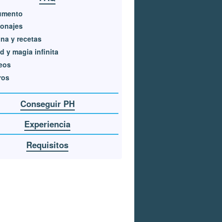
umento
sonajes
na y recetas
d y magia infinita
eos
ros
Conseguir PH
Experiencia
Requisitos