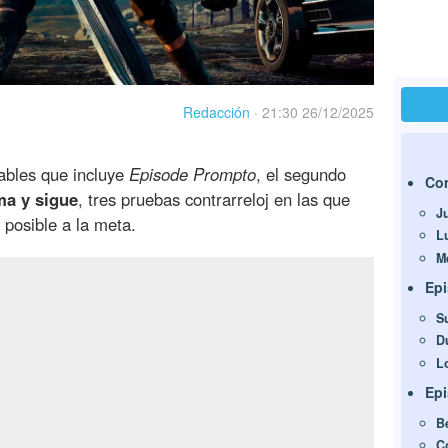
Redacción
·
21:30 26/12/2025
ables que incluye
Episode Prompto
, el segundo
Com
a y sigue
, tres pruebas contrarreloj en las que
J
 posible a la meta.
L
M
Epi
S
D
L
Ep
B
C