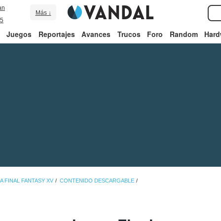
an
Más ↓
5
Juegos
Reportajes
Avances
Trucos
Foro
Random
Hard
A FINAL FANTASY XV
CONTENIDO DESCARGABLE