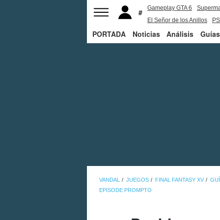
Gameplay GTA 6
Superm
El Señor de los Anillos
PS
PORTADA
Noticias
Análisis
Guías
VANDAL
JUEGOS
FINAL FANTASY XV
GUÍ
EPISODE PROMPTO