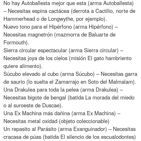
No hay Autoballesta mejor que esta (arma Autoballesta)
– Necesitas espina cactácea (derrota a Cactilio, norte de
Hammerhead o de Longwythe, por ejemplo).
Nuevo tono para el Hipérfono (arma Hipérfono) –
Necesitas magnetrón (mazmorra de Baluarte de
Formouth).
Sierra circular espectacular (arma Sierra circular) –
Necesitas joya de los cielos (misión El gato hambriento
quiere alimento).
Súcubo elevado al cubo (arma Súcubo) – Necesitas garra
de saurio (lo suelta el Zamarrajo en Soto del Malmalam).
Una Drakulea para toda la pelea (arma Drakulea) –
Necesitas bigote de bengal (batida La morada del miedo
o al suroeste de Duscae).
Una Ex Machina más dañina (arma Ex Machina) –
Necesitas metal oxidad (objeto coleccionable)
Un repasito al Parásito (arma Exanguinador) – Necesitas
cracasa de púas (batida El silencio de los escualodontes)