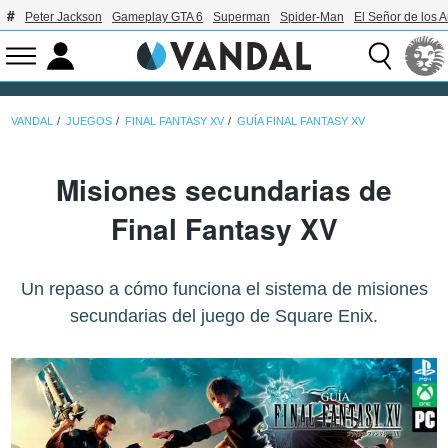
Peter Jackson
Gameplay GTA 6
Superman
Spider-Man
El Señor de los A
VANDAL
JUEGOS
FINAL FANTASY XV
GUÍA FINAL FANTASY XV
Misiones secundarias de
Final Fantasy XV
Un repaso a cómo funciona el sistema de misiones
secundarias del juego de Square Enix.