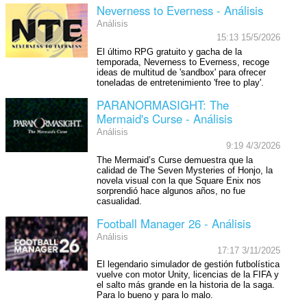
Neverness to Everness - Análisis
Análisis
15:13 15/5/2026
El último RPG gratuito y gacha de la
temporada, Neverness to Everness, recoge
ideas de multitud de 'sandbox' para ofrecer
toneladas de entretenimiento 'free to play'.
PARANORMASIGHT: The
Mermaid's Curse - Análisis
Análisis
9:19 4/3/2026
The Mermaid’s Curse demuestra que la
calidad de The Seven Mysteries of Honjo, la
novela visual con la que Square Enix nos
sorprendió hace algunos años, no fue
casualidad.
Football Manager 26 - Análisis
Análisis
17:17 3/11/2025
El legendario simulador de gestión futbolística
vuelve con motor Unity, licencias de la FIFA y
el salto más grande en la historia de la saga.
Para lo bueno y para lo malo.