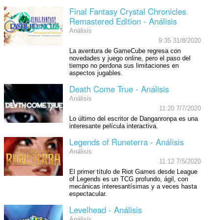
Final Fantasy Crystal Chronicles
Remastered Edition - Análisis
Análisis
9:35 31/8/2020
La aventura de GameCube regresa con
novedades y juego online, pero el paso del
tiempo no perdona sus limitaciones en
aspectos jugables.
Death Come True - Análisis
Análisis
11:20 7/7/2020
Lo último del escritor de Danganronpa es una
interesante película interactiva.
Legends of Runeterra - Análisis
Análisis
11:12 7/5/2020
El primer título de Riot Games desde League
of Legends es un TCG profundo, ágil, con
mecánicas interesantísimas y a veces hasta
espectacular.
Levelhead - Análisis
Análisis