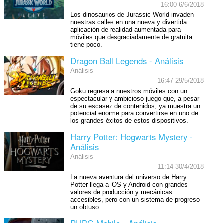
16:00 6/6/2018
Los dinosaurios de Jurassic World invaden
nuestras calles en una nueva y divertida
aplicación de realidad aumentada para
móviles que desgraciadamente de gratuita
tiene poco.
Dragon Ball Legends - Análisis
Análisis
16:47 29/5/2018
Goku regresa a nuestros móviles con un
espectacular y ambicioso juego que, a pesar
de su escasez de contenidos, ya muestra un
potencial enorme para convertirse en uno de
los grandes éxitos de estos dispositivos.
Harry Potter: Hogwarts Mystery -
Análisis
Análisis
11:14 30/4/2018
La nueva aventura del universo de Harry
Potter llega a iOS y Android con grandes
valores de producción y mecánicas
accesibles, pero con un sistema de progreso
un obtuso.
PUBG Mobile - Análisis