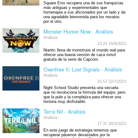
Square Enix recupera una de sus franquicias
más antiguas y experimentales que
homenajea a sus aficionados por un lado y da
una agradable bienvenida para los novatos
por el otro.
Monster Hunter Now - Análisis
Análisis
13:24 15/9/2023
Niantic llena de monstruos el mundo real para
ofrecer una buena versión de caza móvil
gratuita de la serie de Capcom.
Oxenfree II: Lost Signals - Análisis
Análisis
15:57 22/7/2023
Night School Studio presenta una secuela
que no revoluciona la fórmula del equipo, pero
que la pule y la complejiza para ofrecer una
historia muy disfrutable.
Terra Nil - Análisis
Análisis
17:37 30/3/2023
En este juego de estrategia tenemos que
recuperar páramos devastados por la