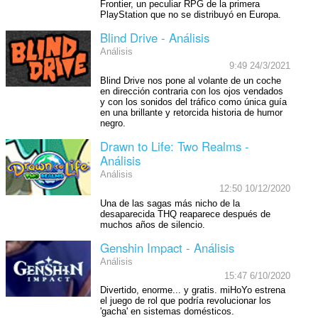
Frontier, un peculiar RPG de la primera
PlayStation que no se distribuyó en Europa.
Blind Drive - Análisis
Análisis
9:49 24/3/2021
Blind Drive nos pone al volante de un coche
en dirección contraria con los ojos vendados
y con los sonidos del tráfico como única guía
en una brillante y retorcida historia de humor
negro.
Drawn to Life: Two Realms -
Análisis
Análisis
12:50 10/12/2020
Una de las sagas más nicho de la
desaparecida THQ reaparece después de
muchos años de silencio.
Genshin Impact - Análisis
Análisis
15:47 6/10/2020
Divertido, enorme... y gratis. miHoYo estrena
el juego de rol que podría revolucionar los
'gacha' en sistemas domésticos.