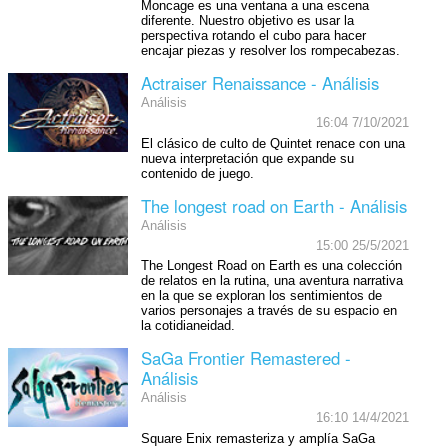
Moncage es una ventana a una escena
diferente. Nuestro objetivo es usar la
perspectiva rotando el cubo para hacer
encajar piezas y resolver los rompecabezas.
Actraiser Renaissance - Análisis
Análisis
16:04 7/10/2021
El clásico de culto de Quintet renace con una
nueva interpretación que expande su
contenido de juego.
The longest road on Earth - Análisis
Análisis
15:00 25/5/2021
The Longest Road on Earth es una colección
de relatos en la rutina, una aventura narrativa
en la que se exploran los sentimientos de
varios personajes a través de su espacio en
la cotidianeidad.
SaGa Frontier Remastered -
Análisis
Análisis
16:10 14/4/2021
Square Enix remasteriza y amplía SaGa