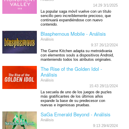
14:29 3/1/2025
La popular saga móvil vuelve con un título
sencillo pero increíblemente precioso, que
continuará expandiéndose con nuevo
contenido.
Blasphemous Mobile - Análisis
Análisis
9:37 26/12/2024
The Game Kitchen adapta su metroidvania
con elementos souls a dispositivos Android,
manteniendo todos los atributos originales.
The Rise of the Golden Idol -
Análisis
Análisis
15:43 28/11/2024
La secuela de uno de los juegos de puzles
más gratificantes de los últimos años
expande la base de su predecesor con
nuevas e ingeniosas pruebas.
SaGa Emerald Beyond - Análisis
Análisis
9:13 29/4/2024