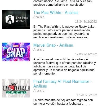
contaminación. Se llama Terra Nil y es tan
precioso como brillante en su diseño.
The Past Within - Análisis
Análisis
13:34 8/11/2022
En The Past Within, lo nuevo de Rusty Lake,
jugamos junto a otra persona resolviendo
puzles cooperativos que nos ayudarán a
resolver un tenebroso misterio temporal.
Marvel Snap - Análisis
Análisis
12:00 7/11/2022
Analizamos el nuevo título de cartas del
universo Marvel que ofrece partidas rápidas y
adictivas, un sistema de juego fácil de
aprender y un modelo de negocio equilibrado
por el momento.
Final Fantasy VI Pixel Remaster -
Análisis
Análisis
17:20 5/3/2022
La obra maestra de Squaresoft regresa con
su mejor versión hasta la fecha para