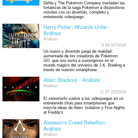
DeNa y The Pokémon Company trasladan las
fortalezas de la saga Pokémon a dispositivos
móviles con un divertido, completo y
entretenido videojuego.
Harry Potter: Wizards Unite -
Análisis
Análisis
8:59 3/7/2019
Un nuevo y divertido juego de realidad
aumentada de los creadores de Pokémon
GO, que nos invita a sumergirnos en el
mundo mágico del universo de J.K. Rowling a
través de nuestro smartphone.
Alien: Blackout - Análisis
Análisis
11:37 2/2/2019
El xenomorfo vuelve a los videojuegos en un
entretenido título para smartphones que
mezcla ideas de Alien: Isolation y Five Nights
at Freddy's.
Assassin's Creed Rebellion -
Análisis
Análisis