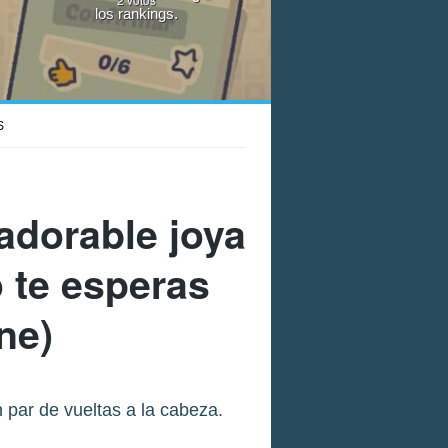
los rankings.
S
 adorable joya
 te esperas
ne)
 par de vueltas a la cabeza.