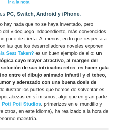
Ir a la nota
nes
PC, Switch, Android y iPhone
.
no hay nada que no se haya inventado, pero
 del videojuego independiente, más convencidos
ne poco de cierta. Al menos, en lo que respecta a
con las que los desarrolladores noveles exponen
his Seat Taken?
es un buen ejemplo de ello:
un
lógica cuyo mayor atractivo, al margen del
solución de sus intricados retos, es hacer gala
no entre el dibujo animado infantil y el tebeo,
humor y aderezado con una buena dosis de
 de ilustrar los puzles que hemos de solventar es
mpecabezas en sí mismos, algo que en gran parte
e
Poti Poti Studios
, primerizos en el mundillo y
re otros, en este idioma), ha realizado a la hora de
enorme maestría.