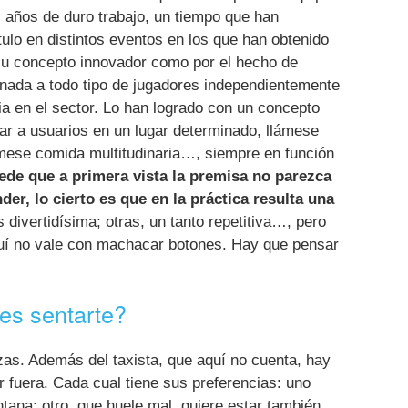
años de duro trabajo, un tiempo que han
tulo en distintos eventos en los que han obtenido
 su concepto innovador como por el hecho de
inada a todo tipo de jugadores independientemente
a en el sector. Lo han logrado con un concepto
ar a usuarios en un lugar determinado, llámese
lámese comida multitudinaria…, siempre en función
de que a primera vista la premisa no parezca
der, lo cierto es que en la práctica resulta una
s divertidísima; otras, un tanto repetitiva…, pero
quí no vale con machacar botones. Hay que pensar
res sentarte?
zas. Además del taxista, que aquí no cuenta, hay
 fuera. Cada cual tiene sus preferencias: uno
entana; otro, que huele mal, quiere estar también