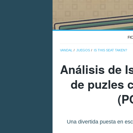
FI
VANDAL
JUEGOS
IS THIS SEAT TAKEN?
Análisis de
I
de puzles 
(P
Una divertida puesta en esc