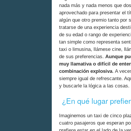
nada más y nada menos que dos 
aprovechado para presentar el tí
algún que otro premio tanto por
tratarse de una experiencia dest
de su edad o rango de experienci
tan simple como representa sent
taxi o limusina, llámese cine, l
de sus preferencias.
Aunque pue
muy llamativa o difícil de enten
combinación explosiva
. A vece
siempre igual de refrescante. A
y buscarle la lógica a las cosas.
¿En qué lugar prefie
Imaginemos un taxi de cinco pla
cuatro pasajeros que esperan por
prefiere estar en el lado de la v