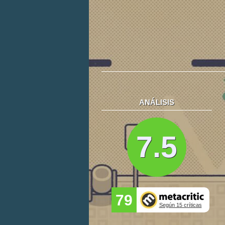
ANÁLISIS
7.5
79
Según 15 críticas