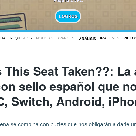
Requisitos PC
LOGROS
CHA
REQUISITOS
NOTICIAS
AVANCES
IMÁGENES
VÍDEO
ANÁLISIS
s This Seat Taken?
?: La
con sello español que no
C, Switch, Android, iPho
ena se combina con puzles que nos obligarán a darle un