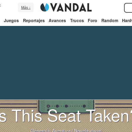
e
Más ↓
Juegos
Reportajes
Avances
Trucos
Foro
Random
Hard
Is This Seat Taken
Género/s:
Aventura
/
Novela visual