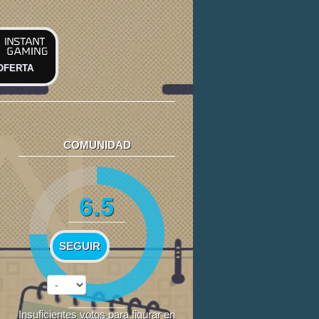
OFERTA
COMUNIDAD
6.5
SEGUIR
Insuficientes votos para figurar en
2
votos