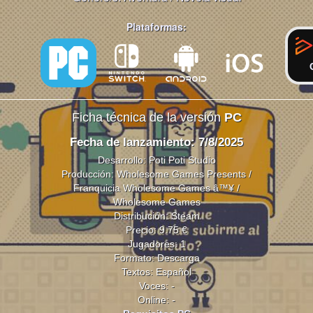
Plataformas:
Ficha técnica de la versión
PC
Fecha de lanzamiento: 7/8/2025
Desarrollo: Poti Poti Studio
Producción: Wholesome Games Presents /
Franquicia Wholesome Games â™¥ /
Wholesome Games
Distribución: Steam
Precio: 9.75 €
Jugadores: 1
Formato: Descarga
Textos: Español
Voces: -
Online: -