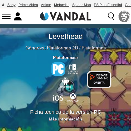
Sony
Prime Video
Anime
Metacritic
Spider-Man
PS Plus Essential
Geo
Levelhead
Género/s:
Plataformas 2D
/
Plataformas
Plataformas:
OFERTA
Ficha técnica de la versión
PC
Más información