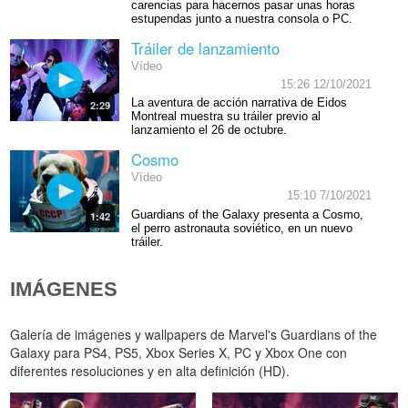
carencias para hacernos pasar unas horas
estupendas junto a nuestra consola o PC.
Tráiler de lanzamiento
Vídeo
15:26 12/10/2021
La aventura de acción narrativa de Eidos
2:29
Montreal muestra su tráiler previo al
lanzamiento el 26 de octubre.
Cosmo
Vídeo
15:10 7/10/2021
Guardians of the Galaxy presenta a Cosmo,
1:42
el perro astronauta soviético, en un nuevo
tráiler.
IMÁGENES
Galería de imágenes y wallpapers de Marvel's Guardians of the
Galaxy para PS4, PS5, Xbox Series X, PC y Xbox One con
diferentes resoluciones y en alta definición (HD).