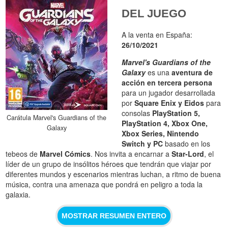
DEL JUEGO
A la venta en España:
26/10/2021
Marvel's Guardians of the
Galaxy
es una
aventura de
acción en tercera persona
para un jugador desarrollada
por
Square Enix y Eidos
para
consolas
PlayStation 5,
Carátula Marvel's Guardians of the
PlayStation 4, Xbox One,
Galaxy
Xbox Series, Nintendo
Switch y PC
basado en los
tebeos de
Marvel Cómics
. Nos invita a encarnar a
Star-Lord
, el
líder de un grupo de insólitos héroes que tendrán que viajar por
diferentes mundos y escenarios mientras luchan, a ritmo de buena
música, contra una amenaza que pondrá en peligro a toda la
galaxia.
MOSTRAR RESUMEN ENTERO