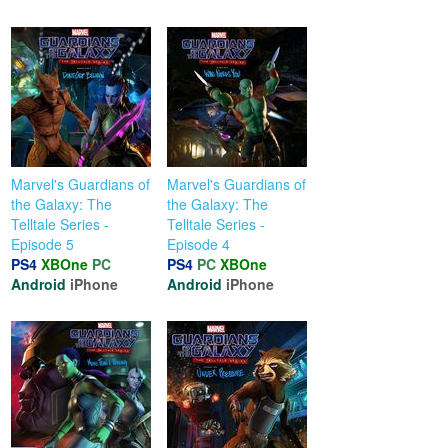
Marvel's Guardians of
Marvel's Guardians of
the Galaxy: The
the Galaxy: The
Telltale Series -
Telltale Series -
Episode 5
Episode 4
PS4
XBOne
PC
PS4
PC
XBOne
Android
iPhone
Android
iPhone