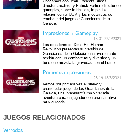
Charlamos con Jean-François Dugas,
director creativo, y Patrick Fortier, director de
gameplay, sobre la historia, la posible
relación con el UCM y las mecánicas de
combate del juego de Guardianes de la
Galaxia.
Impresiones + Gameplay
15:01 22/9/2021
Los creadores de Deus Ex: Human
Revolution presentan su versión de
Guardianes de la Galaxia: una aventura de
acción con un combate muy divertido y un
tono que mezcla la gravedad con el humor.
Primeras impresiones
23:19 13/6/2021
Vemos por primera vez el nuevo y
prometedor juego de los Guardianes de la
Galaxia, una interesantísima y variada
aventura para un jugador con una narrativa
muy cuidada.
JUEGOS RELACIONADOS
Ver todos