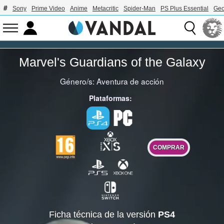
Sony
Prime Video
Anime
Metacritic
Spider-Man
PS Plus Essential
Geo
Marvel's Guardians of the Galaxy
Género/s:
Aventura de acción
Plataformas:
COMPRAR
Ficha técnica de la versión
PS4