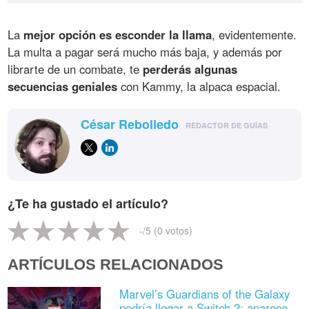
La
mejor opción es esconder la llama
, evidentemente.
La multa a pagar será mucho más baja, y además por
librarte de un combate, te
perderás algunas
secuencias geniales
con Kammy, la alpaca espacial.
César Rebolledo
REDACTOR DE GUÍAS
¿Te ha gustado el artículo?
-
/5 (
0
votos)
ARTÍCULOS RELACIONADOS
Marvel’s Guardians of the Galaxy
podría llegar a Switch 2: aparece