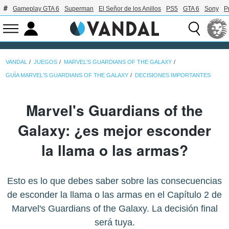
Gameplay GTA 6
Superman
El Señor de los Anillos
PS5
GTA 6
Sony
P
VANDAL
JUEGOS
MARVEL'S GUARDIANS OF THE GALAXY
GUÍA MARVEL'S GUARDIANS OF THE GALAXY
DECISIONES IMPORTANTES
Marvel's Guardians of the
Galaxy: ¿es mejor esconder
la llama o las armas?
Esto es lo que debes saber sobre las consecuencias
de esconder la llama o las armas en el Capítulo 2 de
Marvel's Guardians of the Galaxy. La decisión final
será tuya.