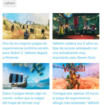
valheim
Uno de los mejores juegos de
Valheim celebra sus 5 años en
supervivencia confirma versión
fase de acceso anticipado con
para Switch 2: Valheim llegará
una actualización muy
a Nintendo
importante para Steam Deck
Estos 3 juegos tienen algo en
Consigue por apenas 10 euros
común: evitan que te salgas
el juego de supervivencia
del mapa de formas muy
vikinga más aclamado: Valheim