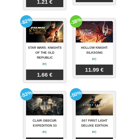
1.21 €
-82%
-38%
STAR WARS: KNIGHTS
HOLLOW KNIGHT:
OF THE OLD
SILKSONG
REPUBLIC
PC
PC
11.99 €
1.66 €
-53%
-50%
CLAIR OBSCUR:
007 FIRST LIGHT
EXPEDITION 33
DELUXE EDITION
PC
PC