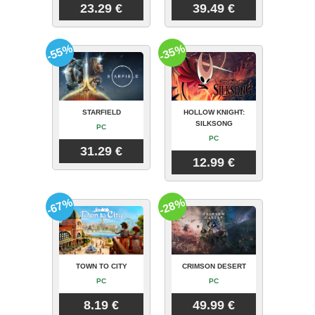
23.29 €
39.49 €
-55%
-35%
STARFIELD
HOLLOW KNIGHT:
SILKSONG
PC
PC
31.29 €
12.99 €
-67%
-28%
TOWN TO CITY
CRIMSON DESERT
PC
PC
8.19 €
49.99 €