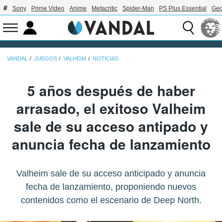
Sony
Prime Video
Anime
Metacritic
Spider-Man
PS Plus Essential
Geo
VANDAL
JUEGOS
VALHEIM
NOTICIAS
5 años después de haber
arrasado, el exitoso Valheim
sale de su acceso antipado y
anuncia fecha de lanzamiento
Valheim sale de su acceso anticipado y anuncia
fecha de lanzamiento, proponiendo nuevos
contenidos como el escenario de Deep North.