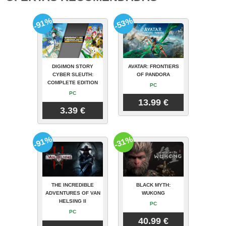
-91%
-53%
DIGIMON STORY
AVATAR: FRONTIERS
CYBER SLEUTH:
OF PANDORA
COMPLETE EDITION
PC
PC
13.99 €
3.39 €
-91%
-31%
THE INCREDIBLE
BLACK MYTH:
ADVENTURES OF VAN
WUKONG
HELSING II
PC
PC
40.99 €