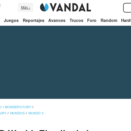
e
Más ↓
Juegos
Reportajes
Avances
Trucos
Foro
Random
Hard
D + BOWSER'S FURY
FURY
MUNDOS
MUNDO 3