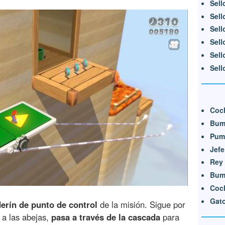
Sell
Sell
Sell
Sell
Sell
Sell
Coc
Bum
Pum
Jef
Rey
Bum 
Coch
Gat
erín de punto de control
de la misión. Sigue por
 a las abejas,
pasa a través de la cascada
para