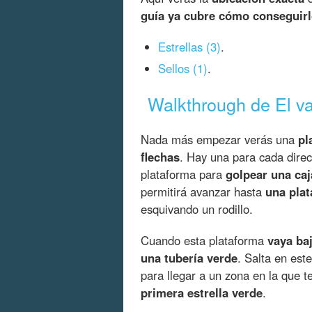
guía ya cubre cómo conseguir
Estrellas (3)
.
Sellos (1)
.
Walkthrough de El v
Nada más empezar verás una
pl
flechas
. Hay una para cada dire
plataforma para
golpear una caj
permitirá avanzar hasta
una plat
esquivando un rodillo.
Cuando esta plataforma
vaya ba
una tubería verde
. Salta en est
para llegar a un zona en la que 
primera estrella verde
.