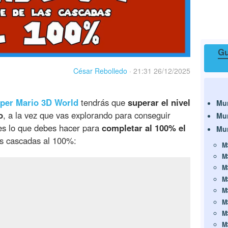
Gu
César Rebolledo
·
21:31 26/12/2025
per Mario 3D World
tendrás que
superar el nivel
Mu
o
, a la vez que vas explorando para conseguir
Mu
 es lo que debes hacer para
completar al 100% el
Mu
 las cascadas al 100%:
M
M
M
M
M
M
M
M