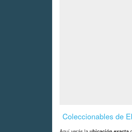
Coleccionables de El
Aquí verás la
ubicación exacta
d