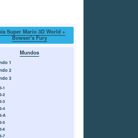
ía Super Mario 3D World +
Bowser's Fury
Mundos
ndo 1
ndo 2
ndo 3
3-1
3-2
3-3
3-4
3-A
3-5
3-6
3-7