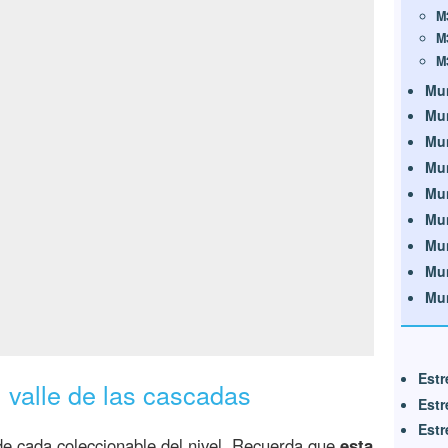
M
M
M
Mu
Mu
Mu
Mu
Mu
Mu
Mu
Mu
Mu
Estr
 valle de las cascadas
Estr
Estr
e cada coleccionable del nivel. Recuerda que
esta