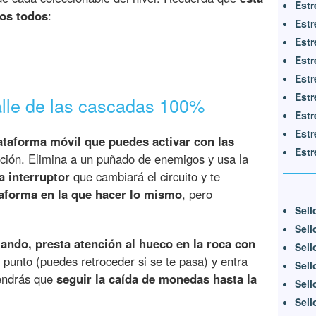
Estr
los todos
:
Estr
Estr
Estr
Estr
Estr
alle de las cascadas 100%
Estr
Estr
ataforma móvil que puedes activar con las
Estr
cción. Elimina a un puñado de enemigos y usa la
a interruptor
que cambiará el circuito y te
aforma en la que hacer lo mismo
, pero
Sell
Sell
jando, presta atención al hueco en la roca con
Sell
e punto (puedes retroceder si se te pasa) y entra
Sell
tendrás que
seguir la caída de monedas hasta la
Sell
Sell