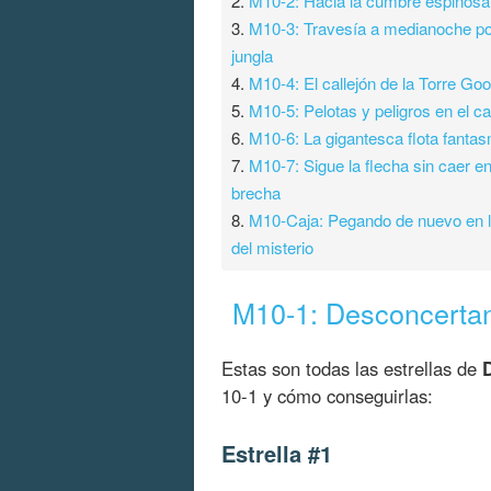
2.
M10-2: Hacia la cumbre espinosa
3.
M10-3: Travesía a medianoche po
jungla
4.
M10-4: El callejón de la Torre G
5.
M10-5: Pelotas y peligros en el cas
6.
M10-6: La gigantesca flota fanta
7.
M10-7: Sigue la flecha sin caer en
brecha
8.
M10-Caja: Pegando de nuevo en 
del misterio
M10-1: Desconcertant
Estas son todas las estrellas de
10-1 y cómo conseguirlas:
Estrella #1