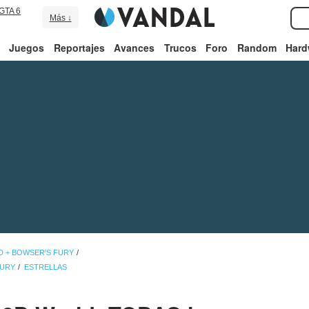
GTA 6
Más ↓
Juegos
Reportajes
Avances
Trucos
Foro
Random
Hard
D + BOWSER'S FURY
FURY
ESTRELLAS