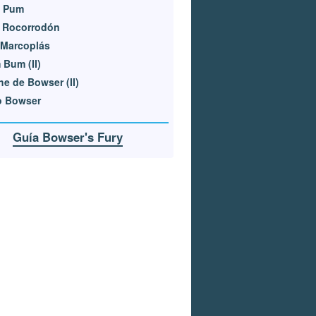
 Pum
e Rocorrodón
 Marcoplás
Bum (II)
e de Bowser (II)
o Bowser
Guía Bowser's Fury