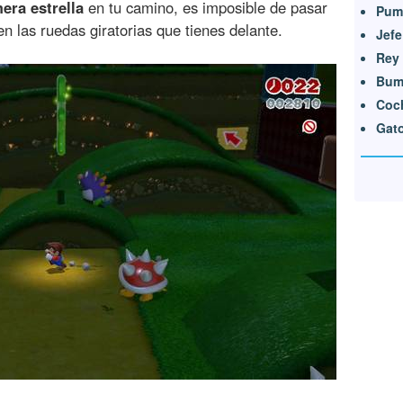
mera estrella
en tu camino, es imposible de pasar
Pum
n las ruedas giratorias que tienes delante.
Jef
Rey
Bum 
Coch
Gat