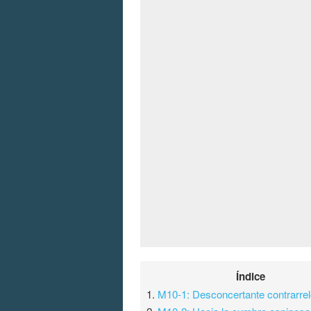
Índice
1.
M10-1: Desconcertante contrarrel