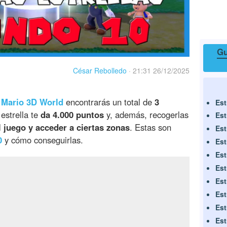
Gu
César Rebolledo
·
21:31 26/12/2025
 Mario 3D World
encontrarás un total de
3
Est
estrella te
da 4.000 puntos
y, además, recogerlas
Est
 juego y acceder a ciertas zonas
. Estas son
Est
0
y cómo conseguirlas.
Est
Est
Est
Est
Est
Est
Est