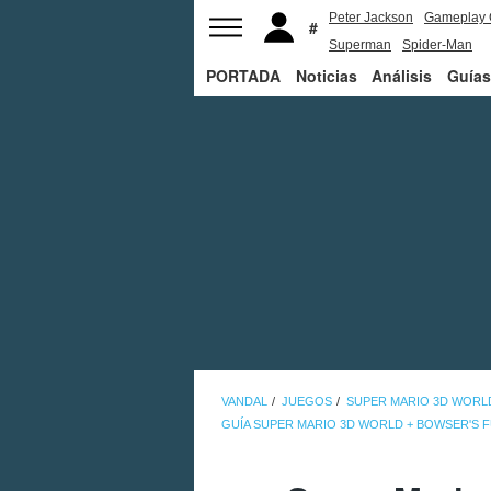
Peter Jackson
Gameplay 
Superman
Spider-Man
PORTADA
Noticias
Análisis
Guías
VANDAL
JUEGOS
SUPER MARIO 3D WORL
GUÍA SUPER MARIO 3D WORLD + BOWSER'S 