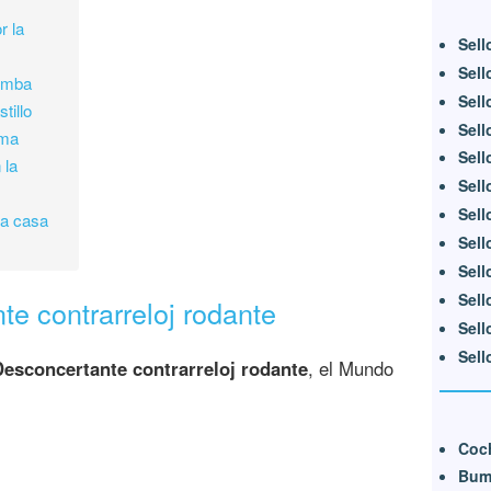
r la
Sell
Sell
oomba
Sell
tillo
Sell
sma
Sell
 la
Sell
Sell
la casa
Sell
Sell
Sell
e contrarreloj rodante
Sell
Sell
Desconcertante contrarreloj rodante
, el Mundo
Coc
Bum