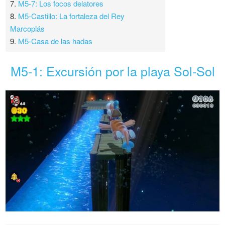
7.
M5-7: Los focos delatores
8.
M5-Castillo: La fortaleza del Rey
Marcoplás
9.
M5-Casa de las hadas
M5-1: Excursión por la playa Sol-Sol