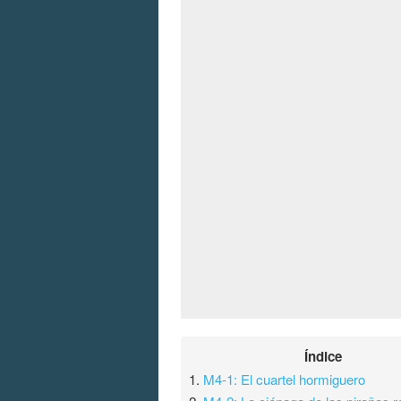
Índice
1.
M4-1: El cuartel hormiguero