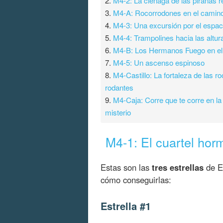
2.
M4-2: La ciénaga de las pirañas r
3.
M4-A: Rocorrodones en el camin
4.
M4-3: Una excursión por el espac
5.
M4-4: Trampolines hacia las altur
6.
M4-B: Los Hermanos Fuego en el
7.
M4-5: Un ascenso espinoso
8.
M4-Castillo: La fortaleza de las r
rodantes
9.
M4-Caja: Corre que te corre en la
misterio
M4-1: El cuartel hor
Estas son las
tres estrellas
de El
cómo conseguirlas:
Estrella #1