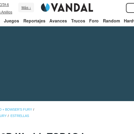
GTA 6
Más ↓
 Anillos
Juegos
Reportajes
Avances
Trucos
Foro
Random
Hard
D + BOWSER'S FURY
FURY
ESTRELLAS