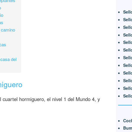
eptantes
o
Sell
io
Sell
as
Sell
 camino
Sell
Sell
ocas
Sell
Sell
 casa del
Sell
Sell
Sell
miguero
Sell
Sell
 cuartel hormiguero, el nivel 1 del Mundo 4, y
Coc
Bum