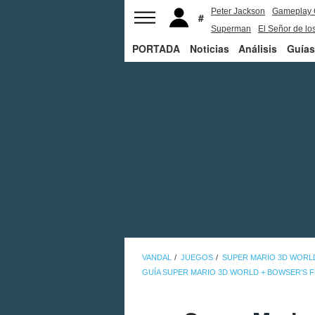
Peter Jackson
Gameplay 
Superman
El Señor de los
PORTADA
Noticias
Análisis
Guías
VANDAL
JUEGOS
SUPER MARIO 3D WORL
GUÍA SUPER MARIO 3D WORLD + BOWSER'S 