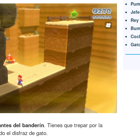
Pum
Jef
Rey
Bum 
Coch
Gat
antes del banderín
. Tienes que trepar por la
o el disfraz de gato.