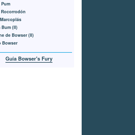
 Pum
e Rocorrodón
 Marcoplás
Bum (II)
e de Bowser (II)
o Bowser
Guía Bowser's Fury