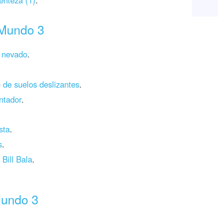
enteza (1)
.
 Mundo 3
 nevado
.
 de suelos deslizantes
.
ntador
.
sta
.
s
.
Bill Bala
.
Mundo 3