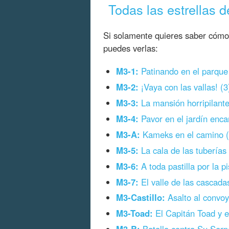
Todas las estrellas 
Si solamente quieres saber cóm
puedes verlas:
M3-1:
Patinando en el parque
M3-2:
¡Vaya con las vallas! (3
M3-3:
La mansión horripilante
M3-4:
Pavor en el jardín enca
M3-A:
Kameks en el camino (
M3-5:
La cala de las tuberías 
M3-6:
A toda pastilla por la pi
M3-7:
El valle de las cascada
M3-Castillo:
Asalto al convoy 
M3-Toad:
El Capitán Toad y el