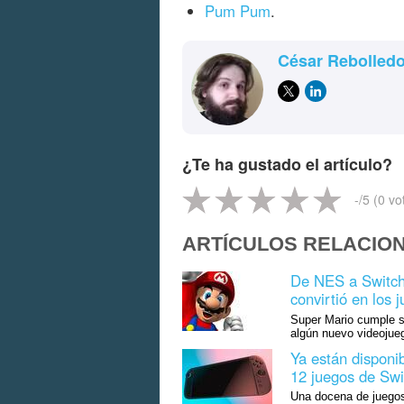
Pum Pum
.
César Rebolled
¿Te ha gustado el artículo?
-
/5 (
0
vo
ARTÍCULOS RELACIO
De NES a Switch:
convirtió en los
Super Mario cumple su
algún nuevo videojue
Ya están disponib
12 juegos de Swi
Una docena de juegos