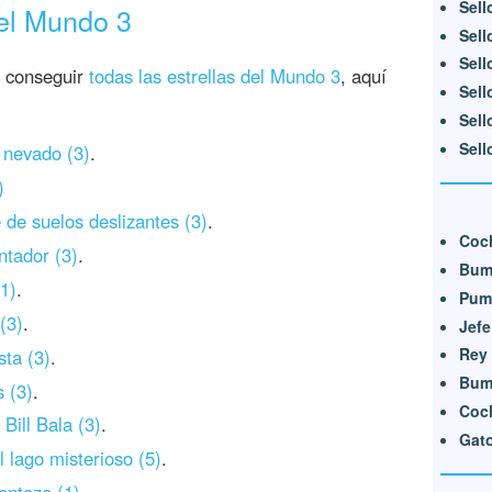
Sell
del Mundo 3
Sell
Sell
o conseguir
todas las estrellas del Mundo 3
, aquí
Sell
Sell
Sell
 nevado (3)
.
)
 de suelos deslizantes (3)
.
Coc
ntador (3)
.
Bum
1)
.
Pum
(3)
.
Jef
Rey
sta (3)
.
Bum 
s (3)
.
Coch
Bill Bala (3)
.
Gat
 lago misterioso (5)
.