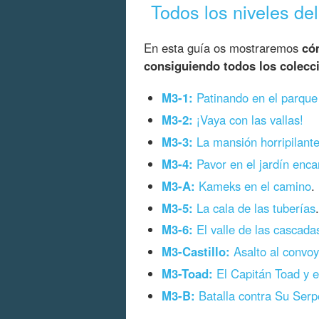
Todos los niveles de
En esta guía os mostraremos
có
consiguiendo todos los colecc
M3-1:
Patinando en el parque
M3-2:
¡Vaya con las vallas!
M3-3:
La mansión horripilante
M3-4:
Pavor en el jardín enca
M3-A:
Kameks en el camino
.
M3-5:
La cala de las tuberías
.
M3-6:
El valle de las cascada
M3-Castillo:
Asalto al convoy 
M3-Toad:
El Capitán Toad y e
M3-B:
Batalla contra Su Serp