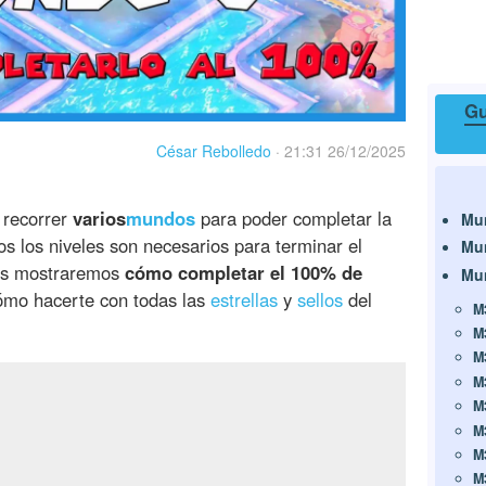
Gu
César Rebolledo
·
21:31 26/12/2025
 recorrer
varios
mundos
para poder completar la
Mu
os los niveles son necesarios para terminar el
Mu
 os mostraremos
cómo completar el 100% de
Mu
cómo hacerte con todas las
estrellas
y
sellos
del
M
M
M
M
M
M
M
M