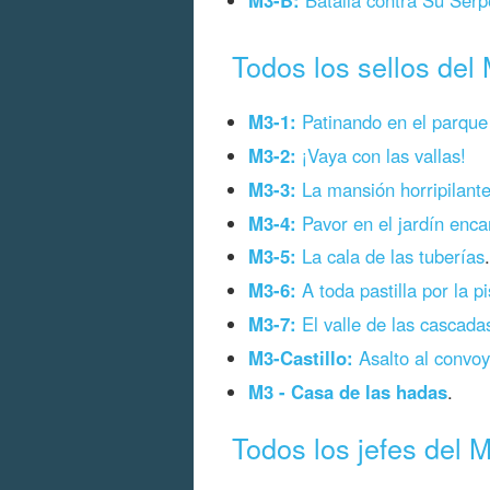
M3-B:
Batalla contra Su Serp
Todos los sellos del
M3-1:
Patinando en el parque
M3-2:
¡Vaya con las vallas!
M3-3:
La mansión horripilante
M3-4:
Pavor en el jardín enca
M3-5:
La cala de las tuberías
.
M3-6:
A toda pastilla por la pi
M3-7:
El valle de las cascada
M3-Castillo:
Asalto al convoy 
M3 - Casa de las hadas
.
Todos los jefes del 