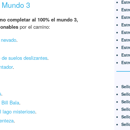
Estr
l Mundo 3
Estr
Estr
mo completar al 100% el mundo 3,
Estr
ionables
por el camino:
Estr
 nevado
.
Estr
Estr
Estr
 de suelos deslizantes
.
Estr
ntador
.
Sell
s
.
Sell
Sell
Bill Bala
.
Sell
l lago misterioso
.
Sell
enteza
.
Sell