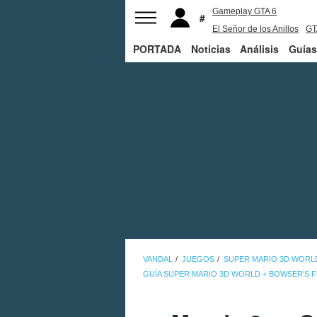
Gameplay GTA 6
El Señor de los Anillos
GT
PORTADA
Noticias
PS5
Análisis
Guías
VANDAL
JUEGOS
SUPER MARIO 3D WORL
GUÍA SUPER MARIO 3D WORLD + BOWSER'S 