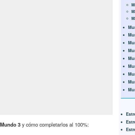
M
M
M
Mu
Mu
Mu
Mu
Mu
Mu
Mu
Mu
Mu
Estr
Estr
l Mundo 3
y cómo completarlos al 100%:
Estr