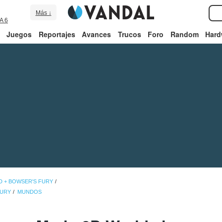
Más ↓
A 6
Juegos
Reportajes
Avances
Trucos
Foro
Random
Hard
D + BOWSER'S FURY
FURY
MUNDOS