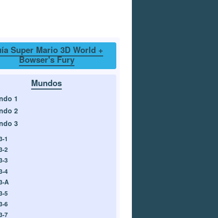
ía Super Mario 3D World +
Bowser's Fury
Mundos
ndo 1
ndo 2
ndo 3
3-1
3-2
3-3
3-4
3-A
3-5
3-6
3-7