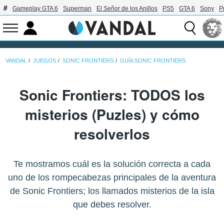
Gameplay GTA 6
Superman
El Señor de los Anillos
PS5
GTA 6
Sony
P
VANDAL
JUEGOS
SONIC FRONTIERS
GUÍA SONIC FRONTIERS
Sonic Frontiers: TODOS los
misterios (Puzles) y cómo
resolverlos
Te mostramos cuál es la solución correcta a cada
uno de los rompecabezas principales de la aventura
de Sonic Frontiers; los llamados misterios de la isla
que debes resolver.