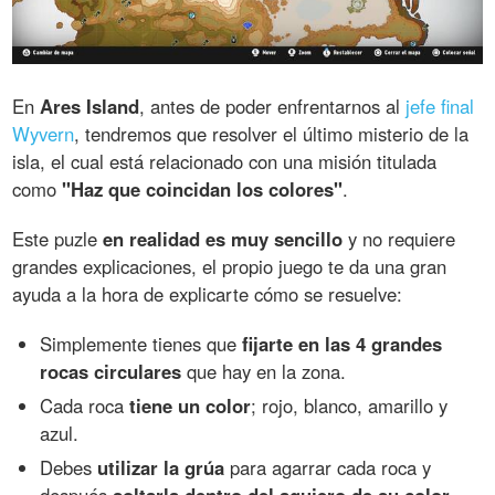
En
Ares Island
, antes de poder enfrentarnos al
jefe final
Wyvern
, tendremos que resolver el último misterio de la
isla, el cual está relacionado con una misión titulada
como
"Haz que coincidan los colores"
.
Este puzle
en realidad es muy sencillo
y no requiere
grandes explicaciones, el propio juego te da una gran
ayuda a la hora de explicarte cómo se resuelve:
Simplemente tienes que
fijarte en las 4 grandes
rocas circulares
que hay en la zona.
Cada roca
tiene un color
; rojo, blanco, amarillo y
azul.
Debes
utilizar la grúa
para agarrar cada roca y
después
soltarla dentro del agujero de su color