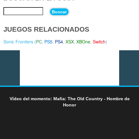
Buscar
JUEGOS RELACIONADOS
Sonic Frontiers (
PC
,
PS5
,
PS4
,
XSX
,
XBOne
,
Switch
)
Vídeo del momento: Mafia: The Old Country - Hombre de
Honor