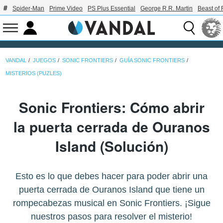
Spider-Man
Prime Video
PS Plus Essential
George R.R. Martin
Beast of 
VANDAL
JUEGOS
SONIC FRONTIERS
GUÍA SONIC FRONTIERS
MISTERIOS (PUZLES)
Sonic Frontiers: Cómo abrir
la puerta cerrada de Ouranos
Island (Solución)
Esto es lo que debes hacer para poder abrir una
puerta cerrada de Ouranos Island que tiene un
rompecabezas musical en Sonic Frontiers. ¡Sigue
nuestros pasos para resolver el misterio!