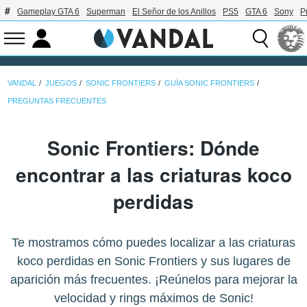
Gameplay GTA 6
Superman
El Señor de los Anillos
PS5
GTA 6
Sony
P
VANDAL
JUEGOS
SONIC FRONTIERS
GUÍA SONIC FRONTIERS
PREGUNTAS FRECUENTES
Sonic Frontiers: Dónde
encontrar a las criaturas koco
perdidas
Te mostramos cómo puedes localizar a las criaturas
koco perdidas en Sonic Frontiers y sus lugares de
aparición más frecuentes. ¡Reúnelos para mejorar la
velocidad y rings máximos de Sonic!