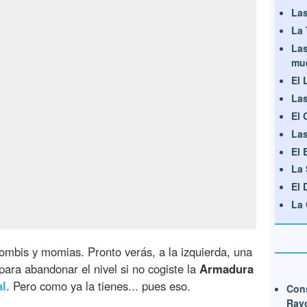
Las
La 
Las
mu
El 
Las
El 
Las
El 
La 
El 
La 
mbis y momias. Pronto verás, a la izquierda, una
 para abandonar el nivel si no cogiste la
Armadura
al
. Pero como ya la tienes... pues eso.
Cons
Ray