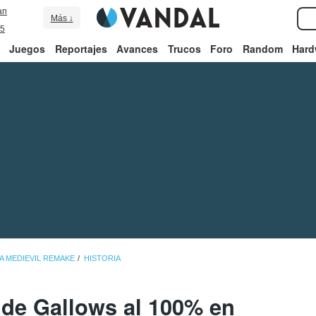
an
Más ↓
5
Juegos
Reportajes
Avances
Trucos
Foro
Random
Hard
A MEDIEVIL REMAKE
HISTORIA
 de Gallows al 100% en