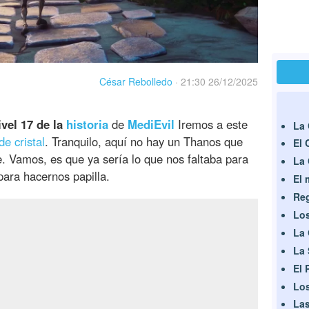
César Rebolledo
·
21:30 26/12/2025
ivel 17 de la
historia
de
MediEvil
Iremos a este
La 
e cristal
. Tranquilo, aquí no hay un Thanos que
El 
 Vamos, es que ya sería lo que nos faltaba para
La 
para hacernos papilla.
El 
Reg
Los
La 
La 
El 
Los
Las