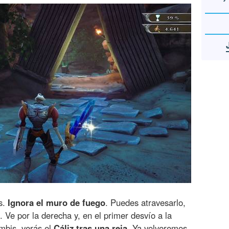
s.
Ignora el muro de fuego
. Puedes atravesarlo,
 Ve por la derecha y, en el primer desvío a la
ombis, verás el
Cáliz tras una reja
. Ya volveremos