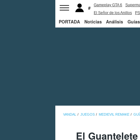
Gameplay GTA 6
Superm
El Señor de los Anillos
PS
PORTADA
Noticias
Análisis
Guías
VANDAL
JUEGOS
MEDIEVIL REMAKE
GUÍ
El Guantelete