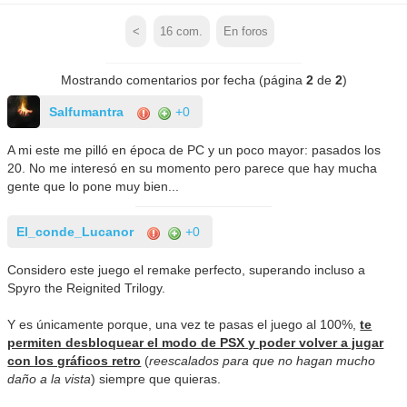
<
16
com.
En foros
Mostrando comentarios por fecha (página
2
de
2
)
Salfumantra
+0
A mi este me pilló en época de PC y un poco mayor: pasados los
20. No me interesó en su momento pero parece que hay mucha
gente que lo pone muy bien...
El_conde_Lucanor
+0
Considero este juego el remake perfecto, superando incluso a
Spyro the Reignited Trilogy.
Y es únicamente porque, una vez te pasas el juego al 100%,
te
permiten desbloquear el modo de PSX y poder volver a jugar
con los gráficos retro
(
reescalados para que no hagan mucho
daño a la vista
) siempre que quieras.