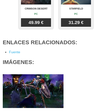
CRIMSON DESERT
STARFIELD
PC
PC
49.99 €
31.29 €
ENLACES RELACIONADOS:
Fuente
IMÁGENES: