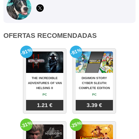
OFERTAS RECOMENDADAS
-91%
-91%
THE INCREDIBLE
DIGIMON STORY
ADVENTURES OF VAN
CYBER SLEUTH:
HELSING II
COMPLETE EDITION
PC
PC
1.21 €
3.39 €
-31%
-25%