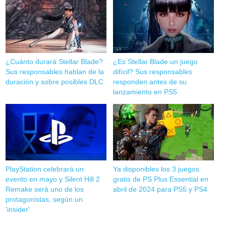
¿Cuánto durará Stellar Blade?
¿Es Stellar Blade un juego
Sus responsables hablan de la
difícil? Sus responsables
duración y sobre posibles DLC
responden antes de su
lanzamiento en PS5
PlayStation celebrará un
Ya disponibles los 3 juegos
evento en mayo y Silent Hill 2
gratis de PS Plus Essential en
Remake será uno de los
abril de 2024 para PS5 y PS4
protagonistas, según un
'insider'