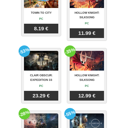
TOWN TO CITY
HOLLOW KNIGHT:
SILKSONG
PC
PC
8.19 €
11.99 €
-53%
-35%
CLAIR OBSCUR:
HOLLOW KNIGHT:
EXPEDITION 33
SILKSONG
PC
PC
23.29 €
12.99 €
-28%
-55%