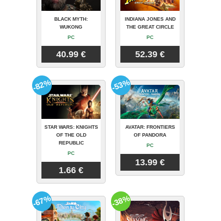
BLACK MYTH:
INDIANA JONES AND
WUKONG
THE GREAT CIRCLE
PC
PC
40.99 €
52.39 €
-82%
-53%
STAR WARS: KNIGHTS
AVATAR: FRONTIERS
OF THE OLD
OF PANDORA
REPUBLIC
PC
PC
13.99 €
1.66 €
-67%
-38%