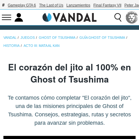
Gameplay GTA 6
The Last of Us
Lanzamientos
Final Fantasy VII
Peter J
VANDAL
JUEGOS
GHOST OF TSUSHIMA
GUÍA GHOST OF TSUSHIMA
HISTORIA
ACTO III: MATA AL KAN
El corazón del jito al 100% en
Ghost of Tsushima
Te contamos cómo completar "El corazón del jito",
una de las misiones principales de Ghost of
Tsushima. Consejos, estrategias, rutas y secretos
para avanzar sin problemas.