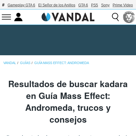
Gameplay GTA 6
El Señor de los Anillos
GTA 6
PS5
Sony
Prime Video
VANDAL
GUÍAS
GUÍA MASS EFFECT: ANDROMEDA
Resultados de buscar kadara
en Guía Mass Effect:
Andromeda, trucos y
consejos