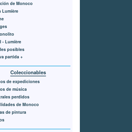
ación de Monoco
a Lumière
ne
ages
onolito
l - Lumière
les posibles
a partida +
Coleccionables
ios de expediciones
os de música
rales perdidos
ilidades de Monoco
as de pintura
os