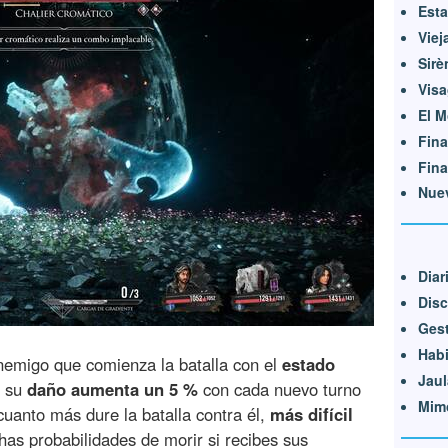
Est
Viej
Sirè
Vis
El M
Fina
Fina
Nuev
Diar
Disc
Gest
Hab
enemigo que comienza la batalla con el
estado
Jaul
e su
daño aumenta un 5 %
con cada nuevo turno
Mim
cuanto más dure la batalla contra él,
más difícil
has probabilidades de morir si recibes sus