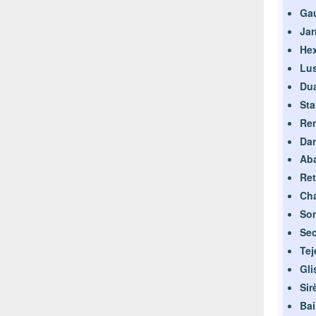
Gau
Jar
Hex
Lus
Dua
Sta
Ren
Dan
Aba
Ret
Cha
Som
Sec
Tej
Gl
Sir
Bai