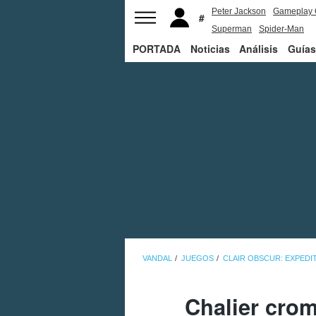
Peter Jackson
Gameplay 
Superman
Spider-Man
PORTADA
Noticias
Análisis
Guías
VANDAL
JUEGOS
CLAIR OBSCUR: EXPEDIT
Chalier crom