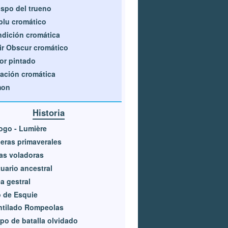
spo del trueno
lu cromático
dición cromática
ir Obscur cromático
r pintado
ación cromática
mon
Historia
ogo - Lumière
eras primaverales
as voladoras
uario ancestral
a gestral
 de Esquie
ntilado Rompeolas
o de batalla olvidado