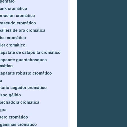
penfaro
ank cromático
rración cromática
cascudo cromático
allera de oro cromática
ise cromático
ler cromático
apatate de catapulta cromático
kapatate guardabosques
mático
apatate robusto cromático
a
tario segador cromático
spo gélido
echadora cromática
gra
tero cromático
gaminas cromático