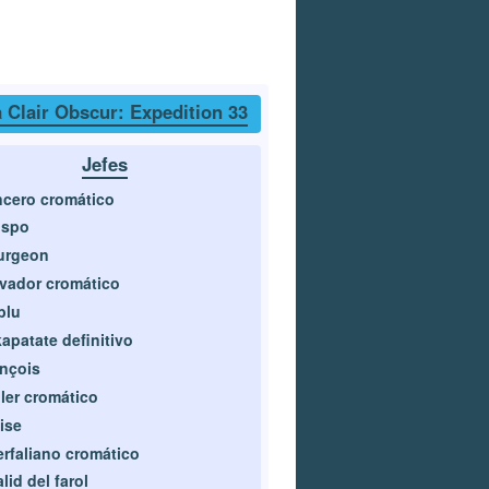
 Clair Obscur: Expedition 33
Jefes
cero cromático
ispo
urgeon
vador cromático
blu
apatate definitivo
nçois
ler cromático
ise
rfaliano cromático
lid del farol