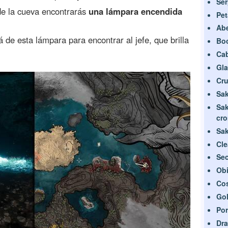
Ser
de la cueva encontrarás
una lámpara encendida
Pet
Abe
 de esta lámpara para encontrar al jefe, que brilla
Bo
Cab
Gla
Cru
Sak
Sa
cro
Sak
Cle
Sec
Obi
Cos
Gol
Por
Dra