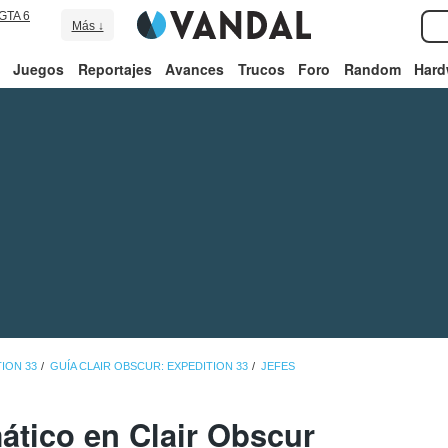
GTA 6
Más ↓
Juegos
Reportajes
Avances
Trucos
Foro
Random
Hard
ION 33
GUÍA CLAIR OBSCUR: EXPEDITION 33
JEFES
ático en Clair Obscur