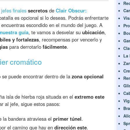
Rec
 jefes finales
secretos
de
Clair Obscur:
Car
 batalla es opcional si lo deseas. Podrás enfrentarte
Vis
o encuentras escondido en el mundo del juego. A
Pr
nuestra guía
, te vamos a desvelar su
ubicación
,
Bo
iles y fortalezas
, recompensas por vencerlo y
Ga
gias
para derrotarlo
fácilmente
.
Cla
La 
ier cromático
Za
Cre
co se puede encontrar dentro de la
zona opcional
Ren
Gli
Ca
a isla de hierba roja situada en el
extremo este
Vig
ar al jefe, sigue estos pasos:
Bra
Ali
e la bandera atraviesa el
primer túnel
.
Sp
e por el camino que hay en
dirección este
.