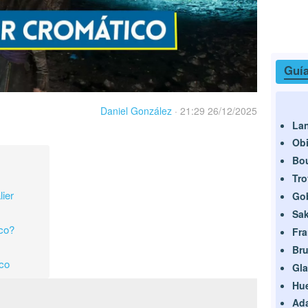
Guía
Daniel González
·
21:29 26/12/2025
Lan
Ob
Bo
Tro
lier
Go
Sak
ico?
Fra
Bru
co
Gla
Hue
Ada