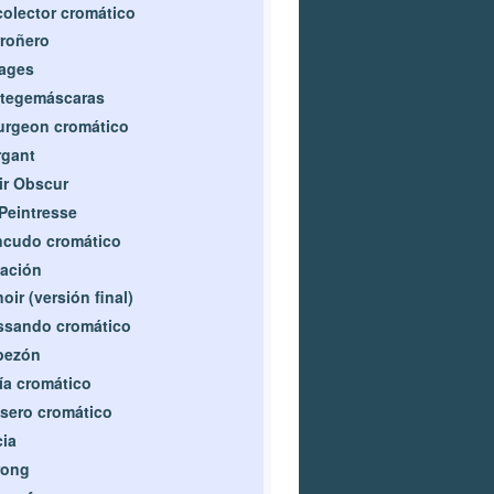
olector cromático
roñero
ages
otegemáscaras
urgeon cromático
rgant
ir Obscur
Peintresse
ncudo cromático
ación
oir (versión final)
ssando cromático
bezón
ía cromático
sero cromático
cia
rong