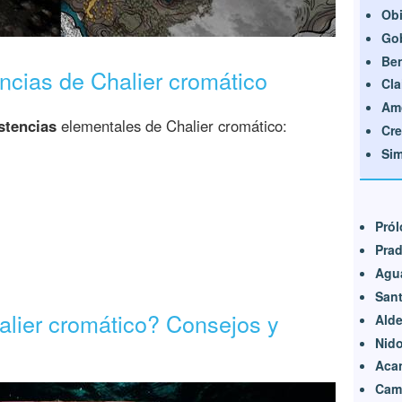
Obi
Gob
Ben
encias de Chalier cromático
Cla
Amo
stencias
elementales de Chalier cromático:
Cre
Si
Pról
Prad
Agu
Sant
alier cromático? Consejos y
Alde
Nido
Aca
Camp