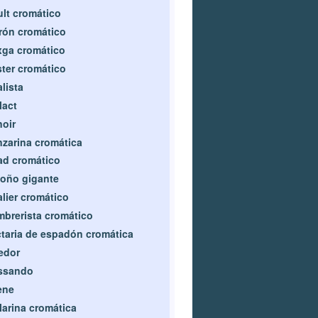
lt cromático
rón cromático
ga cromático
ter cromático
lista
lact
oir
zarina cromática
d cromático
oño gigante
lier cromático
brerista cromático
taria de espadón cromática
edor
issando
ène
larina cromática