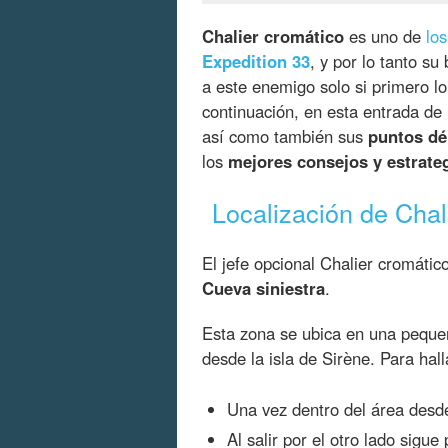
Chalier cromático
es uno de
los
Expedition 33
, y por lo tanto su
a este enemigo solo si primero l
continuación, en esta entrada de
así como también sus
puntos déb
los
mejores consejos y estrate
Localización de Chal
El jefe opcional Chalier cromáti
Cueva siniestra
.
Esta zona se ubica en una pequeñ
desde la isla de Sirène. Para hall
Una vez dentro del área desd
Al salir por el otro lado sigu