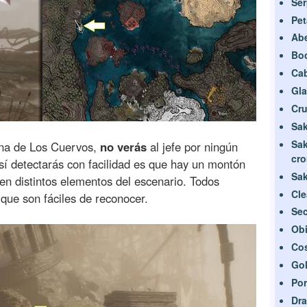
Ser
Pet
Abe
Bo
Cab
Gla
Cru
Sak
Sa
ona de Los Cuervos,
no verás
al jefe por ningún
cro
 sí detectarás con facilidad es que hay un montón
Sak
en distintos elementos del escenario. Todos
Cle
que son fáciles de reconocer.
Sec
Obi
Cos
Gol
Por
Dra