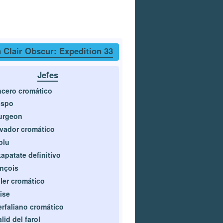
 Clair Obscur: Expedition 33
Jefes
cero cromático
ispo
urgeon
vador cromático
blu
apatate definitivo
nçois
ler cromático
ise
rfaliano cromático
lid del farol