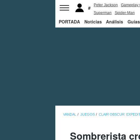
Peter Jackson
Gameplay 
Superman
Spider-Man
PORTADA
Noticias
Análisis
Guías
VANDAL
JUEGOS
CLAIR OBSCUR: EXPEDIT
Sombrerista cr