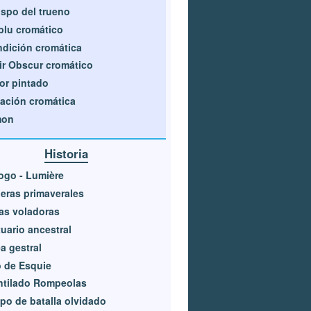
spo del trueno
lu cromático
dición cromática
ir Obscur cromático
r pintado
ación cromática
mon
Historia
ogo - Lumière
eras primaverales
as voladoras
uario ancestral
a gestral
 de Esquie
ntilado Rompeolas
o de batalla olvidado