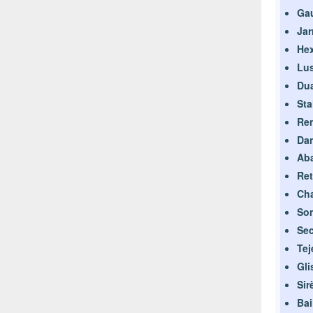
Gau
Jar
Hex
Lus
Dua
Sta
Ren
Dan
Aba
Ret
Cha
Som
Sec
Tej
Gl
Sir
Bai