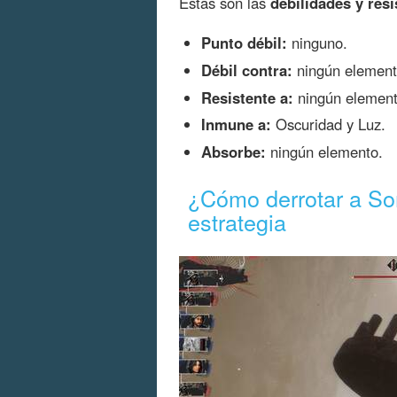
Estas son las
debilidades y resi
Punto débil:
ninguno.
Débil contra:
ningún element
Resistente a:
ningún element
Inmune a:
Oscuridad y Luz.
Absorbe:
ningún elemento.
¿Cómo derrotar a So
estrategia