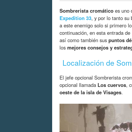
Sombrerista cromático
es uno
Expedition 33
, y por lo tanto su
a este enemigo solo si primero l
continuación, en esta entrada de
así como también sus
puntos déb
los
mejores consejos y estrate
Localización de Somb
El jefe opcional Sombrerista cro
opcional llamada
Los cuervos
, 
oeste de la isla de Visages
.