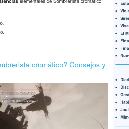
stencias
elementales de Sombrerista cromático:
Est
Viej
Sirè
o.
Vis
o.
El M
Fina
Fina
Nuev
mbrerista cromático? Consejos y
Diar
Disc
Gest
Hab
Jaul
Mim