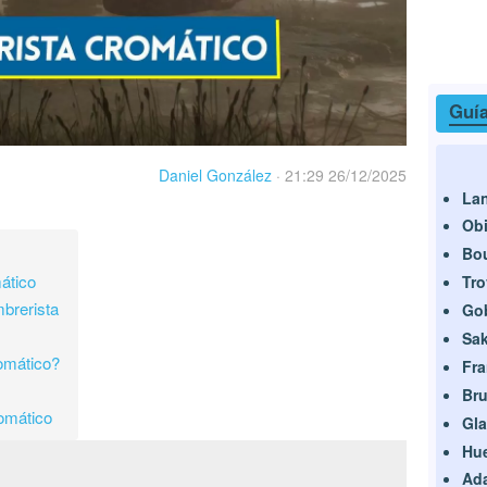
Guía
Daniel González
·
21:29 26/12/2025
Lan
Ob
Bo
ático
Tro
mbrerista
Go
Sak
omático?
Fra
Bru
omático
Gla
Hue
Ada