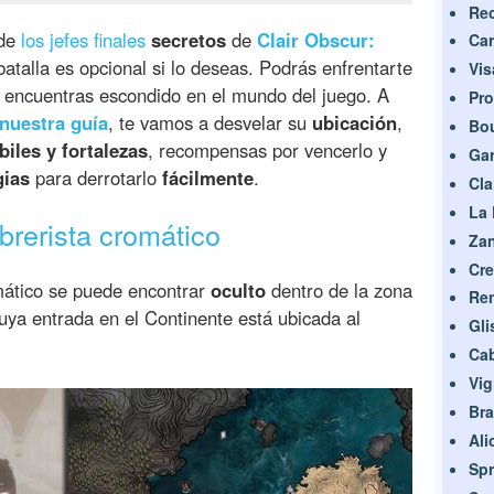
Rec
 de
los jefes finales
secretos
de
Clair Obscur:
Car
 batalla es opcional si lo deseas. Podrás enfrentarte
Vis
o encuentras escondido en el mundo del juego. A
Pr
nuestra guía
, te vamos a desvelar su
ubicación
,
Bo
iles y fortalezas
, recompensas por vencerlo y
Ga
gias
para derrotarlo
fácilmente
.
Cla
La 
rerista cromático
Za
Cre
mático se puede encontrar
oculto
dentro de la zona
Ren
cuya entrada en el Continente está ubicada al
Gli
Ca
Vig
Bra
Ali
Sp