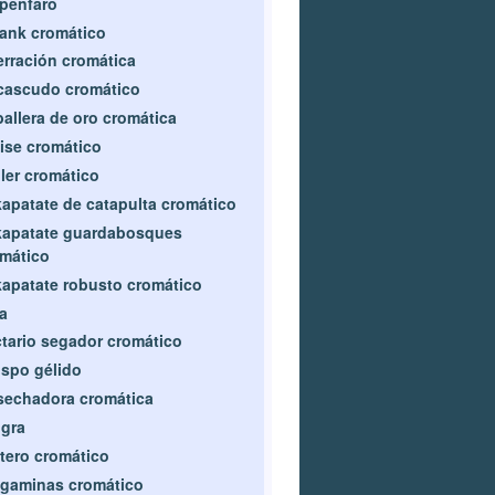
penfaro
ank cromático
rración cromática
cascudo cromático
allera de oro cromática
ise cromático
ler cromático
apatate de catapulta cromático
kapatate guardabosques
mático
apatate robusto cromático
a
tario segador cromático
spo gélido
echadora cromática
gra
tero cromático
gaminas cromático