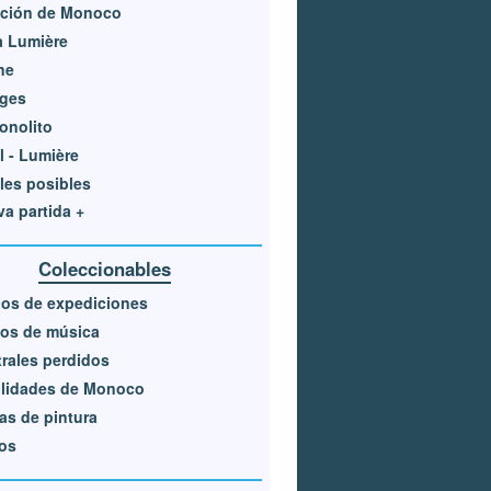
ación de Monoco
a Lumière
ne
ages
onolito
l - Lumière
les posibles
a partida +
Coleccionables
ios de expediciones
os de música
rales perdidos
ilidades de Monoco
as de pintura
os