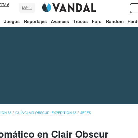
GTA 6
Más ↓
Juegos
Reportajes
Avances
Trucos
Foro
Random
Hard
ION 33
GUÍA CLAIR OBSCUR: EXPEDITION 33
JEFES
omático en Clair Obscur