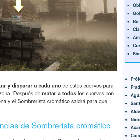
Obi
Gob
Ben
Cla
Amo
Cre
Si
Pról
ar y disparar a cada uno
de estos cuervos para
Prad
a zona. Después de
matar a todos
los cuervos con
Agu
na y el Sombrerista cromático saldrá para que
Sant
Alde
Nido
encias de Sombrerista cromático
Aca
Camp