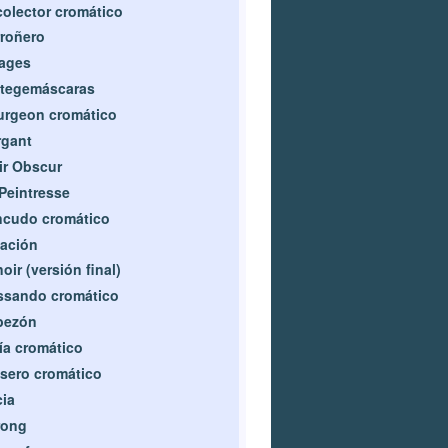
olector cromático
roñero
ages
otegemáscaras
urgeon cromático
rgant
ir Obscur
Peintresse
ncudo cromático
ación
oir (versión final)
ssando cromático
bezón
ía cromático
sero cromático
cia
rong