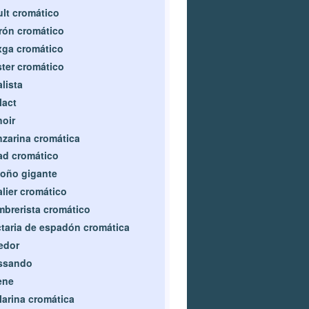
lt cromático
rón cromático
ga cromático
ter cromático
lista
lact
oir
zarina cromática
d cromático
oño gigante
lier cromático
brerista cromático
taria de espadón cromática
edor
issando
ène
larina cromática