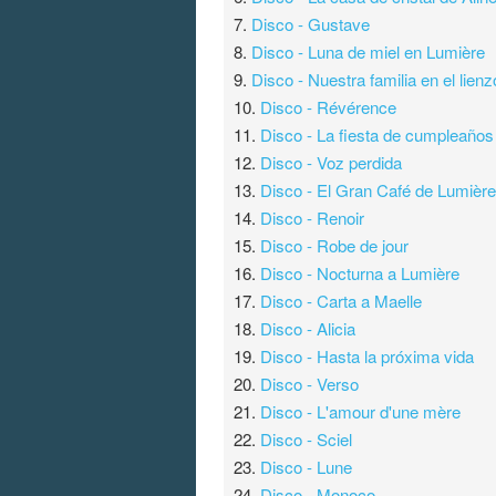
7.
Disco - Gustave
8.
Disco - Luna de miel en Lumière
9.
Disco - Nuestra familia en el lienz
10.
Disco - Révérence
11.
Disco - La fiesta de cumpleaños 
12.
Disco - Voz perdida
13.
Disco - El Gran Café de Lumièr
14.
Disco - Renoir
15.
Disco - Robe de jour
16.
Disco - Nocturna a Lumière
17.
Disco - Carta a Maelle
18.
Disco - Alicia
19.
Disco - Hasta la próxima vida
20.
Disco - Verso
21.
Disco - L'amour d'une mère
22.
Disco - Sciel
23.
Disco - Lune
24.
Disco - Monoco