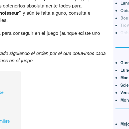
Lanc
s obtenerlos absolutamente todos para
Obi
noisseur"
y aún te falta alguno, consulta el
Bou
les.
Trov
para conseguir en el juego (aunque existe uno
Gob
izado siguiendo el orden por el que obtuvimos cada
os en el juego.
Gus
Lun
Mael
Scie
de
Ver
Mon
mière
Mejo
e