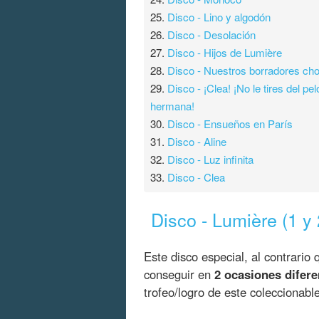
25.
Disco - Lino y algodón
26.
Disco - Desolación
27.
Disco - Hijos de Lumière
28.
Disco - Nuestros borradores ch
29.
Disco - ¡Clea! ¡No le tires del pel
hermana!
30.
Disco - Ensueños en París
31.
Disco - Aline
32.
Disco - Luz infinita
33.
Disco - Clea
Disco - Lumière (1 y 
Este disco especial, al contrario
conseguir en
2 ocasiones difere
trofeo/logro de este coleccionable