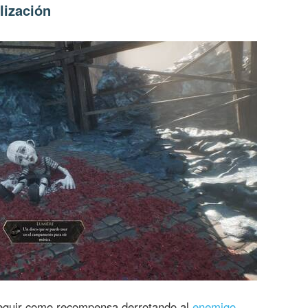
lización
guir como recompensa derrotando al
enemigo