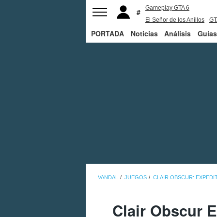
Gameplay GTA 6
El Señor de los Anillos
GT
PORTADA
Noticias
PS5
Análisis
Guías
VANDAL
JUEGOS
CLAIR OBSCUR: EXPEDIT
Clair Obscur E