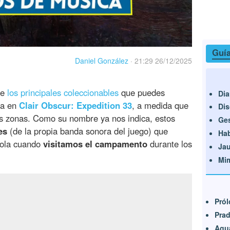
Guía
Daniel González
·
21:29 26/12/2025
de
los principales coleccionables
que puedes
Dia
ra en
Clair Obscur: Expedition 33
, a medida que
Dis
 zonas. Como su nombre ya nos indica, estos
Ges
es
(de la propia banda sonora del juego) que
Hab
mola cuando
visitamos el campamento
durante los
Jau
Mi
Pról
Prad
Agu