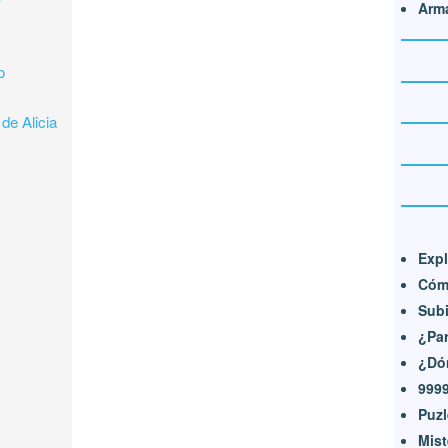
Arma
o
de Alicia
e
Expl
Cómo
Subi
¿Par
¿Dón
999
Puzl
Mist