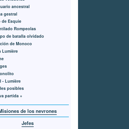
uario ancestral
a gestral
 de Esquie
ntilado Rompeolas
o de batalla olvidado
ación de Monoco
a Lumière
ne
ages
onolito
l - Lumière
les posibles
a partida +
Misiones de los nevrones
Jefes