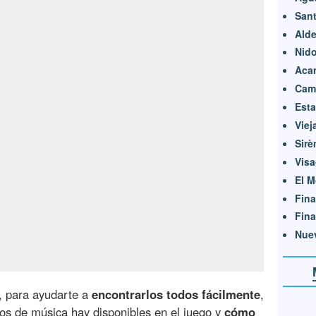
Sant
Alde
Nido
Aca
Camp
Est
Viej
Sirè
Vis
El M
Fina
Fina
Nuev
, para ayudarte a
encontrarlos todos fácilmente
,
os de música hay disponibles en el juego y
cómo