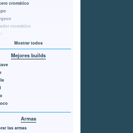
ero cromático
spo
rgeon
ador cromático
lu
Mostrar todos
Mejores builds
tave
e
le
l
so
oco
Armas
rar las armas