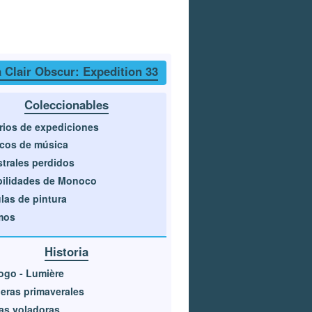
 Clair Obscur: Expedition 33
Coleccionables
rios de expediciones
cos de música
trales perdidos
ilidades de Monoco
las de pintura
mos
Historia
ogo - Lumière
eras primaverales
as voladoras