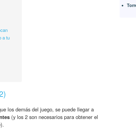
Torr
ocan
o a tu
2)
 que los demás del juego, se puede llegar a
ntes
(y los 2 son necesarios para obtener el
).