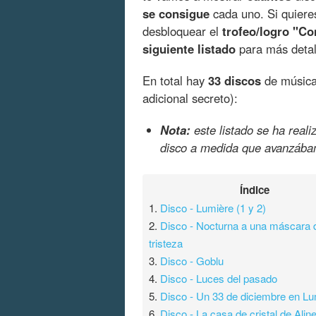
se consigue
cada uno. Si quiere
desbloquear el
trofeo/logro "Co
siguiente listado
para más detal
En total hay
33 discos
de música 
adicional secreto):
Nota:
este listado se ha real
disco a medida que avanzábam
Índice
1.
Disco - Lumière (1 y 2)
2.
Disco - Nocturna a una máscara 
tristeza
3.
Disco - Goblu
4.
Disco - Luces del pasado
5.
Disco - Un 33 de diciembre en Lu
6.
Disco - La casa de cristal de Alin