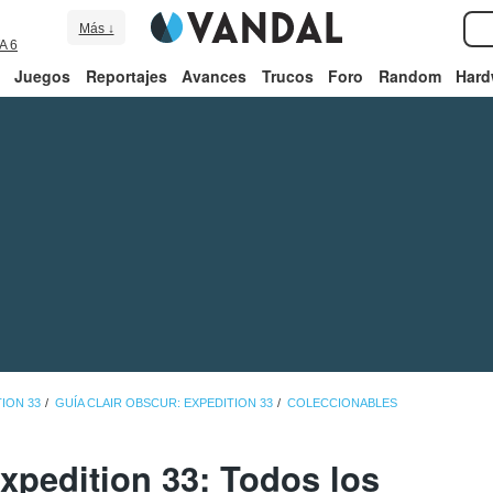
Más ↓
A 6
Juegos
Reportajes
Avances
Trucos
Foro
Random
Hard
ION 33
GUÍA CLAIR OBSCUR: EXPEDITION 33
COLECCIONABLES
xpedition 33: Todos los