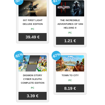
-50%
-91%
007 FIRST LIGHT
THE INCREDIBLE
DELUXE EDITION
ADVENTURES OF VAN
HELSING II
PC
PC
39.49 €
1.21 €
-91%
-67%
DIGIMON STORY
TOWN TO CITY
CYBER SLEUTH:
PC
COMPLETE EDITION
8.19 €
PC
3.39 €