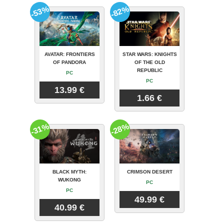
-53%
-82%
AVATAR: FRONTIERS
STAR WARS: KNIGHTS
OF PANDORA
OF THE OLD
REPUBLIC
PC
PC
13.99 €
1.66 €
-31%
-28%
BLACK MYTH:
CRIMSON DESERT
WUKONG
PC
PC
49.99 €
40.99 €