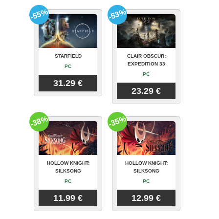
-55%
-53%
STARFIELD
CLAIR OBSCUR:
EXPEDITION 33
PC
PC
31.29 €
23.29 €
-38%
-35%
HOLLOW KNIGHT:
HOLLOW KNIGHT:
SILKSONG
SILKSONG
PC
PC
11.99 €
12.99 €