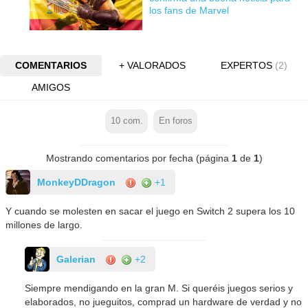
los fans de Marvel
COMENTARIOS
+ VALORADOS
EXPERTOS
(2)
AMIGOS
10
com.
En foros
Mostrando comentarios por fecha (página
1
de
1
)
MonkeyDDragon
+1
Y cuando se molesten en sacar el juego en Switch 2 supera los 10
millones de largo.
Galerian
+2
Siempre mendigando en la gran M. Si queréis juegos serios y
elaborados, no jueguitos, comprad un hardware de verdad y no