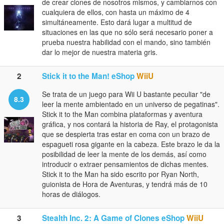
de crear clones de nosotros mismos, y cambiarnos con
cualquiera de ellos, con hasta un máximo de 4
simultáneamente. Esto dará lugar a multitud de
situaciones en las que no sólo será necesario poner a
prueba nuestra habilidad con el mando, sino también
dar lo mejor de nuestra materia gris.
2
Stick it to the Man! eShop
WiiU
Se trata de un juego para Wii U bastante peculiar "de
8.3
leer la mente ambientado en un universo de pegatinas".
Stick it to the Man combina plataformas y aventura
gráfica, y nos contará la historia de Ray, el protagonista
que se despierta tras estar en coma con un brazo de
espagueti rosa gigante en la cabeza. Este brazo le da la
posibilidad de leer la mente de los demás, así como
introducir o extraer pensamientos de dichas mentes.
Stick it to the Man ha sido escrito por Ryan North,
guionista de Hora de Aventuras, y tendrá más de 10
horas de diálogos.
3
Stealth Inc. 2: A Game of Clones eShop
WiiU