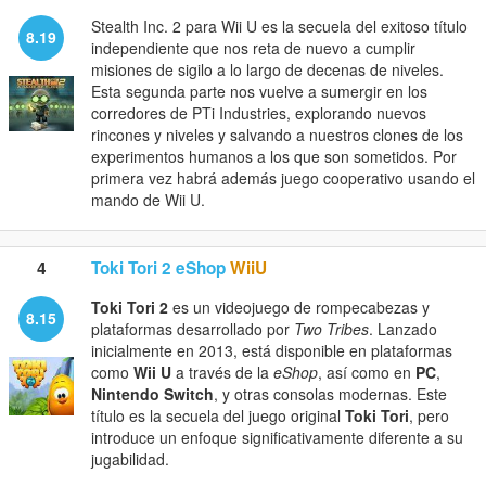
Stealth Inc. 2 para Wii U es la secuela del exitoso título
8.19
independiente que nos reta de nuevo a cumplir
misiones de sigilo a lo largo de decenas de niveles.
Esta segunda parte nos vuelve a sumergir en los
corredores de PTi Industries, explorando nuevos
rincones y niveles y salvando a nuestros clones de los
experimentos humanos a los que son sometidos. Por
primera vez habrá además juego cooperativo usando el
mando de Wii U.
4
Toki Tori 2 eShop
WiiU
Toki Tori 2
es un videojuego de rompecabezas y
8.15
plataformas desarrollado por
Two Tribes
. Lanzado
inicialmente en 2013, está disponible en plataformas
como
Wii U
a través de la
eShop
, así como en
PC
,
Nintendo Switch
, y otras consolas modernas. Este
título es la secuela del juego original
Toki Tori
, pero
introduce un enfoque significativamente diferente a su
jugabilidad.