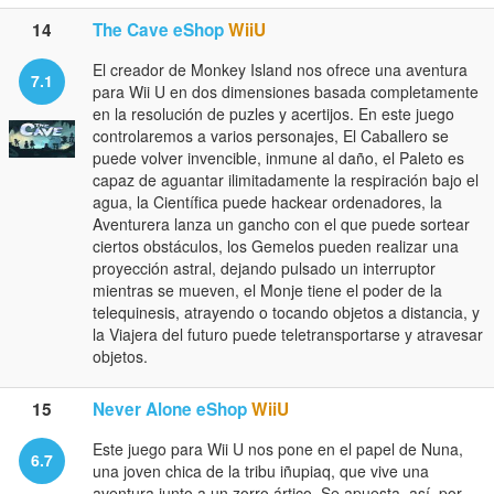
14
The Cave eShop
WiiU
El creador de Monkey Island nos ofrece una aventura
7.1
para Wii U en dos dimensiones basada completamente
en la resolución de puzles y acertijos. En este juego
controlaremos a varios personajes, El Caballero se
puede volver invencible, inmune al daño, el Paleto es
capaz de aguantar ilimitadamente la respiración bajo el
agua, la Científica puede hackear ordenadores, la
Aventurera lanza un gancho con el que puede sortear
ciertos obstáculos, los Gemelos pueden realizar una
proyección astral, dejando pulsado un interruptor
mientras se mueven, el Monje tiene el poder de la
telequinesis, atrayendo o tocando objetos a distancia, y
la Viajera del futuro puede teletransportarse y atravesar
objetos.
15
Never Alone eShop
WiiU
Este juego para Wii U nos pone en el papel de Nuna,
6.7
una joven chica de la tribu iñupiaq, que vive una
aventura junto a un zorro ártico. Se apuesta, así, por