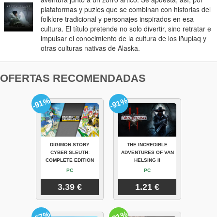
plataformas y puzles que se combinan con historias del
folklore tradicional y personajes inspirados en esa
cultura. El título pretende no solo divertir, sino retratar e
impulsar el conocimiento de la cultura de los iñupiaq y
otras culturas nativas de Alaska.
OFERTAS RECOMENDADAS
-91%
-91%
DIGIMON STORY
THE INCREDIBLE
CYBER SLEUTH:
ADVENTURES OF VAN
COMPLETE EDITION
HELSING II
PC
PC
3.39 €
1.21 €
-67%
-31%