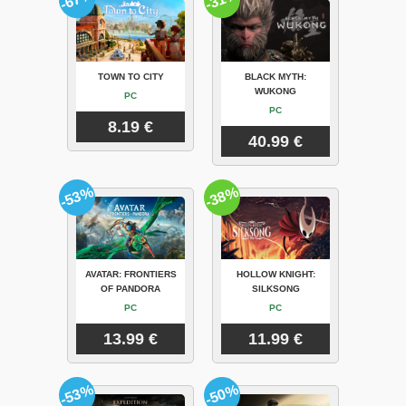
TOWN TO CITY
BLACK MYTH:
WUKONG
PC
PC
8.19 €
40.99 €
-53%
-38%
AVATAR: FRONTIERS
HOLLOW KNIGHT:
OF PANDORA
SILKSONG
PC
PC
13.99 €
11.99 €
-53%
-50%