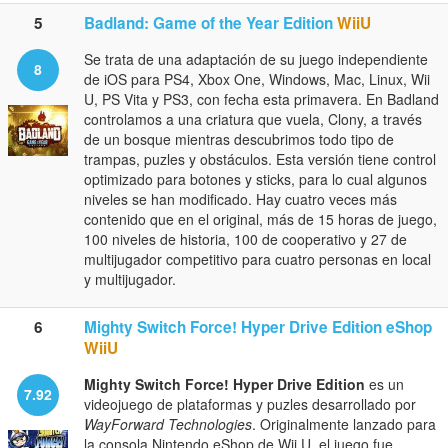
5
Badland: Game of the Year Edition
WiiU
Se trata de una adaptación de su juego independiente
8
de iOS para PS4, Xbox One, Windows, Mac, Linux, Wii
U, PS Vita y PS3, con fecha esta primavera. En Badland
controlamos a una criatura que vuela, Clony, a través
de un bosque mientras descubrimos todo tipo de
trampas, puzles y obstáculos. Esta versión tiene control
optimizado para botones y sticks, para lo cual algunos
niveles se han modificado. Hay cuatro veces más
contenido que en el original, más de 15 horas de juego,
100 niveles de historia, 100 de cooperativo y 27 de
multijugador competitivo para cuatro personas en local
y multijugador.
6
Mighty Switch Force! Hyper Drive Edition eShop
WiiU
Mighty Switch Force! Hyper Drive Edition
es un
7.92
videojuego de plataformas y puzles desarrollado por
WayForward Technologies
. Originalmente lanzado para
la consola Nintendo eShop de Wii U, el juego fue