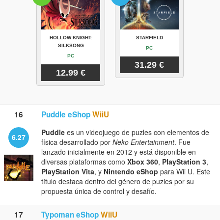
HOLLOW KNIGHT:
STARFIELD
SILKSONG
PC
PC
31.29 €
12.99 €
16
Puddle eShop
WiiU
Puddle
es un videojuego de puzles con elementos de
6.27
física desarrollado por
Neko Entertainment
. Fue
lanzado inicialmente en 2012 y está disponible en
diversas plataformas como
Xbox 360
,
PlayStation 3
,
PlayStation Vita
, y
Nintendo eShop
para Wii U. Este
título destaca dentro del género de puzles por su
propuesta única de control y desafío.
17
Typoman eShop
WiiU