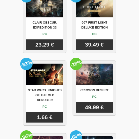
CLAIR OBSCUR:
007 FIRST LIGHT
EXPEDITION 33
DELUXE EDITION
PC
PC
23.29 €
39.49 €
-82%
-28%
STAR WARS: KNIGHTS
CRIMSON DESERT
OF THE OLD
PC
REPUBLIC
49.99 €
PC
1.66 €
-35%
-55%