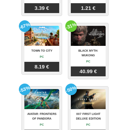
3.39 €
1.21 €
-67%
-31%
TOWN TO CITY
BLACK MYTH:
WUKONG
PC
PC
8.19 €
40.99 €
-53%
-50%
AVATAR: FRONTIERS
007 FIRST LIGHT
OF PANDORA
DELUXE EDITION
PC
PC