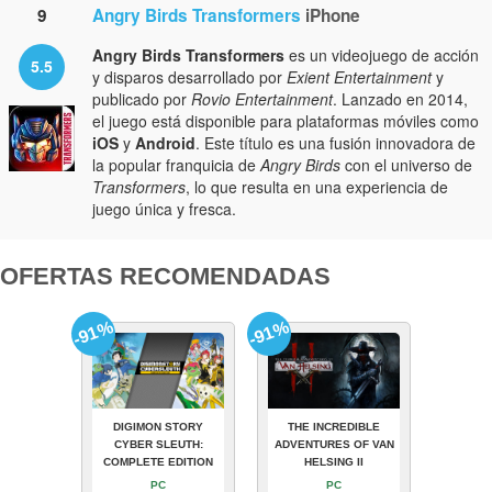
9
Angry Birds Transformers
iPhone
Angry Birds Transformers
es un videojuego de acción
5.5
y disparos desarrollado por
Exient Entertainment
y
publicado por
Rovio Entertainment
. Lanzado en 2014,
el juego está disponible para plataformas móviles como
iOS
y
Android
. Este título es una fusión innovadora de
la popular franquicia de
Angry Birds
con el universo de
Transformers
, lo que resulta en una experiencia de
juego única y fresca.
OFERTAS RECOMENDADAS
-91%
-91%
DIGIMON STORY
THE INCREDIBLE
CYBER SLEUTH:
ADVENTURES OF VAN
COMPLETE EDITION
HELSING II
PC
PC