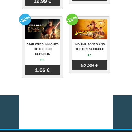
12.99 €
-82%
-25%
STAR WARS: KNIGHTS
INDIANA JONES AND
OF THE OLD
THE GREAT CIRCLE
REPUBLIC
PC
PC
52.39 €
1.66 €