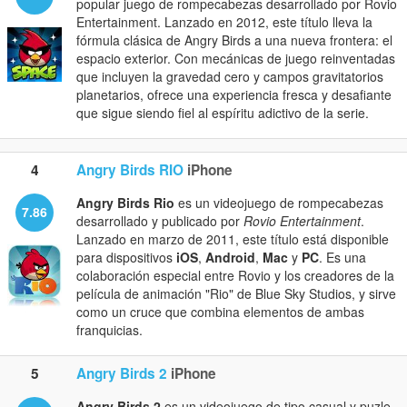
popular juego de rompecabezas desarrollado por Rovio
Entertainment. Lanzado en 2012, este título lleva la
fórmula clásica de Angry Birds a una nueva frontera: el
espacio exterior. Con mecánicas de juego reinventadas
que incluyen la gravedad cero y campos gravitatorios
planetarios, ofrece una experiencia fresca y desafiante
que sigue siendo fiel al espíritu adictivo de la serie.
4
Angry Birds RIO
iPhone
Angry Birds Rio
es un videojuego de rompecabezas
7.86
desarrollado y publicado por
Rovio Entertainment
.
Lanzado en marzo de 2011, este título está disponible
para dispositivos
iOS
,
Android
,
Mac
y
PC
. Es una
colaboración especial entre Rovio y los creadores de la
película de animación "Rio" de Blue Sky Studios, y sirve
como un cruce que combina elementos de ambas
franquicias.
5
Angry Birds 2
iPhone
Angry Birds 2
es un videojuego de tipo casual y puzle