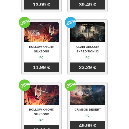
13.99 €
39.49 €
-38%
-53%
HOLLOW KNIGHT:
CLAIR OBSCUR:
SILKSONG
EXPEDITION 33
PC
PC
11.99 €
23.29 €
-35%
-28%
HOLLOW KNIGHT:
CRIMSON DESERT
SILKSONG
PC
PC
49.99 €