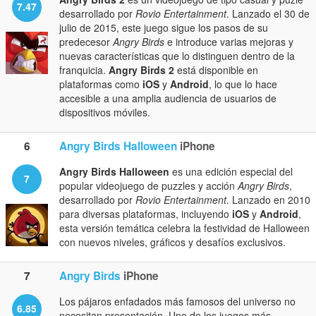
7.47
desarrollado por
Rovio Entertainment
. Lanzado el 30 de
julio de 2015, este juego sigue los pasos de su
predecesor
Angry Birds
e introduce varias mejoras y
nuevas características que lo distinguen dentro de la
franquicia.
Angry Birds 2
está disponible en
plataformas como
iOS
y
Android
, lo que lo hace
accesible a una amplia audiencia de usuarios de
dispositivos móviles.
6
Angry Birds Halloween
iPhone
Angry Birds Halloween
es una edición especial del
7
popular videojuego de puzzles y acción
Angry Birds
,
desarrollado por
Rovio Entertainment
. Lanzado en 2010
para diversas plataformas, incluyendo
iOS
y
Android
,
esta versión temática celebra la festividad de Halloween
con nuevos niveles, gráficos y desafíos exclusivos.
7
Angry Birds
iPhone
Los pájaros enfadados más famosos del universo no
6.85
necesitan presentación. Uno de los juegos más