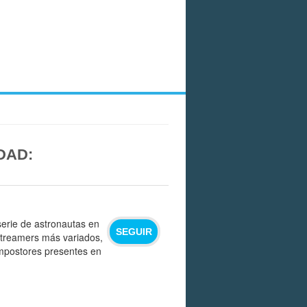
DAD:
serie de astronautas en
SEGUIR
 streamers más variados,
 impostores presentes en