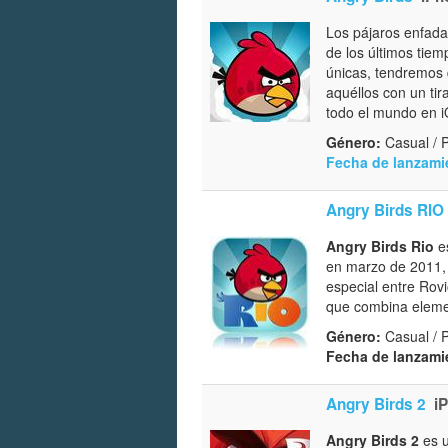
Los pájaros enfada
de los últimos tiem
únicas, tendremos 
aquéllos con un tir
todo el mundo en i
Género:
Casual / 
Fecha de lanzami
Angry Birds RIO
Angry Birds Rio
es
en marzo de 2011, e
especial entre Rovi
que combina eleme
Género:
Casual / 
Fecha de lanzami
Angry Birds 2
i
Angry Birds 2
es u