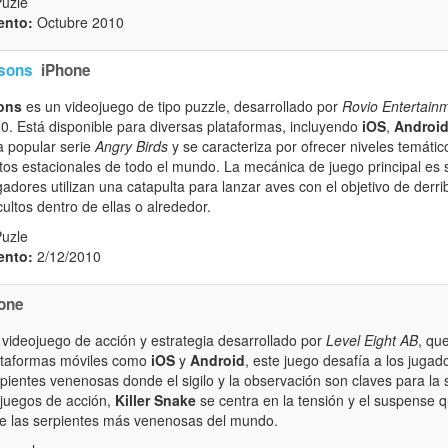
Puzle
ento:
Octubre 2010
asons
iPhone
ons
es un videojuego de tipo puzzle, desarrollado por
Rovio Entertain
10. Está disponible para diversas plataformas, incluyendo
iOS
,
Androi
a popular serie
Angry Birds
y se caracteriza por ofrecer niveles temáti
tos estacionales de todo el mundo. La mecánica de juego principal es si
gadores utilizan una catapulta para lanzar aves con el objetivo de derri
ultos dentro de ellas o alrededor.
Puzle
ento:
2/12/2010
one
videojuego de acción y estrategia desarrollado por
Level Eight AB
, qu
lataformas móviles como
iOS
y
Android
, este juego desafía a los juga
pientes venenosas donde el sigilo y la observación son claves para la 
 juegos de acción,
Killer Snake
se centra en la tensión y el suspense 
de las serpientes más venenosas del mundo.