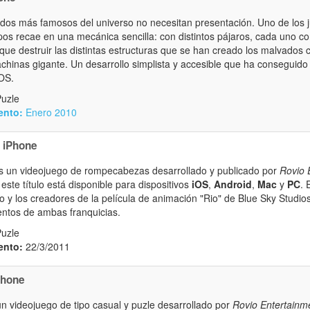
dos más famosos del universo no necesitan presentación. Uno de los
pos recae en una mecánica sencilla: con distintos pájaros, cada uno c
que destruir las distintas estructuras que se han creado los malvados 
achinas gigante. Un desarrollo simplista y accesible que ha conseguido 
OS.
Puzle
ento:
Enero 2010
iPhone
 un videojuego de rompecabezas desarrollado y publicado por
Rovio 
ste título está disponible para dispositivos
iOS
,
Android
,
Mac
y
PC
. 
o y los creadores de la película de animación "Rio" de Blue Sky Studio
ntos de ambas franquicias.
Puzle
ento:
22/3/2011
Phone
n videojuego de tipo casual y puzle desarrollado por
Rovio Entertainm