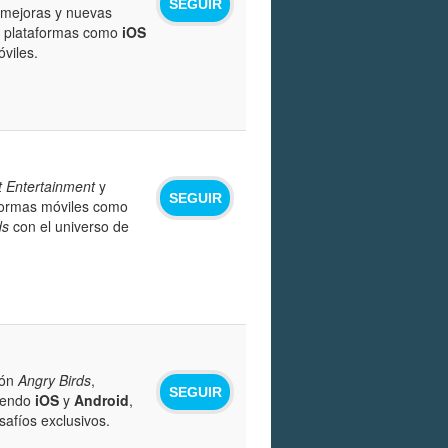
SEGUIR
 mejoras y nuevas
n plataformas como
iOS
óviles.
t Entertainment
y
SEGUIR
aformas móviles como
ds
con el universo de
ión
Angry Birds
,
SEGUIR
uyendo
iOS
y
Android
,
safíos exclusivos.