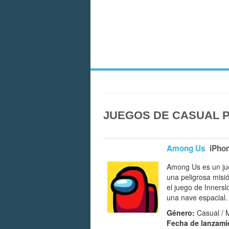
JUEGOS DE CASUAL P
Among Us
iPho
Among Us es un jue
una peligrosa misi
el juego de Innersl
una nave espacial. 
Género:
Casual / M
Fecha de lanzami