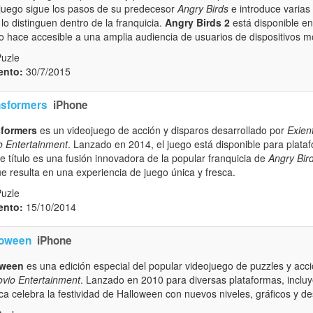
e juego sigue los pasos de su predecesor
Angry Birds
e introduce varias
 lo distinguen dentro de la franquicia.
Angry Birds 2
está disponible e
 lo hace accesible a una amplia audiencia de usuarios de dispositivos m
Puzle
ento:
30/7/2015
nsformers
iPhone
sformers
es un videojuego de acción y disparos desarrollado por
Exien
o Entertainment
. Lanzado en 2014, el juego está disponible para plat
te título es una fusión innovadora de la popular franquicia de
Angry Bir
que resulta en una experiencia de juego única y fresca.
Puzle
ento:
15/10/2014
loween
iPhone
oween
es una edición especial del popular videojuego de puzzles y acc
vio Entertainment
. Lanzado en 2010 para diversas plataformas, incl
ca celebra la festividad de Halloween con nuevos niveles, gráficos y de