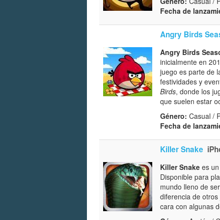
Género:
Casual / 
Fecha de lanzami
Angry Birds Se
Angry Birds Seas
inicialmente en 20
juego es parte de l
festividades y even
Birds
, donde los ju
que suelen estar oc
Género:
Casual / 
Fecha de lanzami
Killer Snake
iPh
Killer Snake
es un 
Disponible para p
mundo lleno de ser
diferencia de otros
cara con algunas 