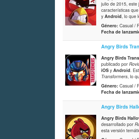
julio de 2015, est
características que
y
Android
, lo que
Género:
Casual / 
Fecha de lanzami
Angry Birds Tra
Angry Birds Tran
publicado por
Rovi
iOS
y
Android
. Es
Transformers
, lo 
Género:
Casual / 
Fecha de lanzami
Angry Birds Hal
Angry Birds Hall
desarrollado por
Ro
esta versión temáti