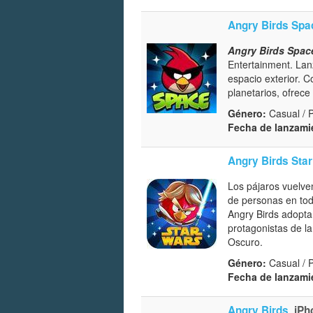
Angry Birds Spa
Angry Birds Spac
Entertainment. Lanz
espacio exterior. 
planetarios, ofrece 
Género:
Casual / 
Fecha de lanzami
Angry Birds Sta
Los pájaros vuelve
de personas en todo
Angry Birds adopta
protagonistas de la
Oscuro.
Género:
Casual / 
Fecha de lanzami
Angry Birds
iPh