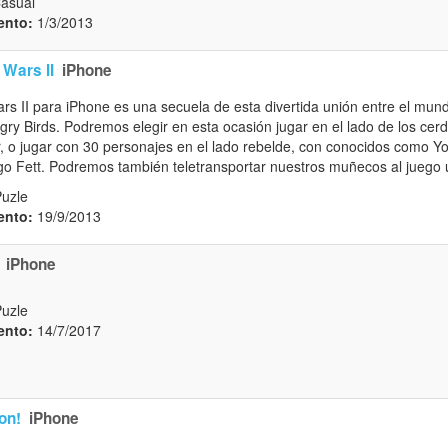
Casual
ento:
1/3/2013
 Wars II
iPhone
ars II para iPhone es una secuela de esta divertida unión entre el mun
gry Birds. Podremos elegir en esta ocasión jugar en el lado de los cer
, o jugar con 30 personajes en el lado rebelde, con conocidos como Yo
 Fett. Podremos también teletransportar nuestros muñecos al juego 
Puzle
ento:
19/9/2013
iPhone
Puzle
ento:
14/7/2017
on!
iPhone