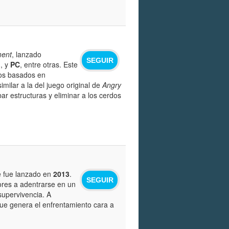
ment
, lanzado
SEGUIR
d
, y
PC
, entre otras. Este
cos basados en
milar a la del juego original de
Angry
bar estructuras y eliminar a los cerdos
e fue lanzado en
2013
.
SEGUIR
dores a adentrarse en un
supervivencia. A
que genera el enfrentamiento cara a