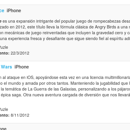
ce
iPhone
e
es una expansión intrigante del popular juego de rompecabezas desa
ado en 2012, este título lleva la fórmula clásica de Angry Birds a una 
Con mecánicas de juego reinventadas que incluyen la gravedad cero y c
una experiencia fresca y desafiante que sigue siendo fiel al espíritu adic
Puzle
ento:
22/3/2012
r Wars
iPhone
n al ataque en iOS, apoyándose esta vez en una licencia multimillonari
 el mundo y amada por otros tantos. Manteniendo la jugabilidad que los
 la temática de La Guerra de las Galaxias, personalizando a los pájar
 épica saga. Otra nueva aventura cargada de diversión que nos llevará,
Puzle
ento:
8/11/2012
one