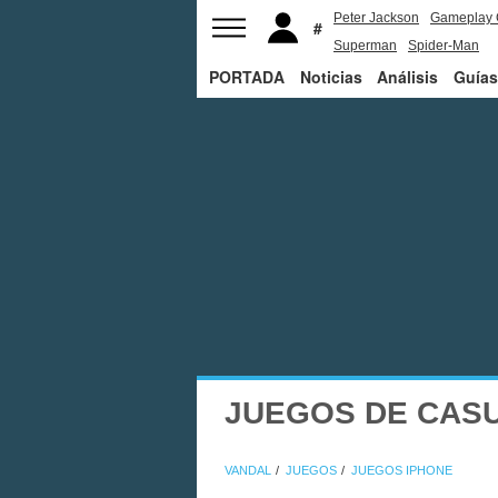
Peter Jackson
Gameplay 
Superman
Spider-Man
PORTADA
Noticias
Análisis
Guías
JUEGOS DE CASU
VANDAL
JUEGOS
JUEGOS IPHONE