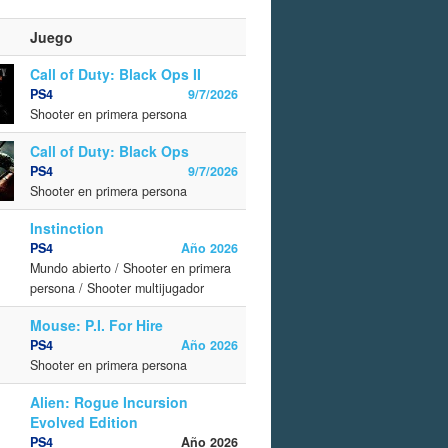
Juego
Call of Duty: Black Ops II
PS4
9/7/2026
Shooter en primera persona
Call of Duty: Black Ops
PS4
9/7/2026
Shooter en primera persona
Instinction
PS4
Año 2026
Mundo abierto / Shooter en primera
persona / Shooter multijugador
Mouse: P.I. For Hire
PS4
Año 2026
Shooter en primera persona
Alien: Rogue Incursion
Evolved Edition
PS4
Año 2026