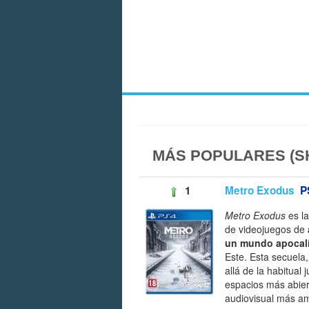
MÁS POPULARES (S
1
Metro Exodus
P
Metro Exodus
es la
de videojuegos de
un mundo apocalí
Este. Esta secuela
allá de la habitual
espacios más abier
audiovisual más am