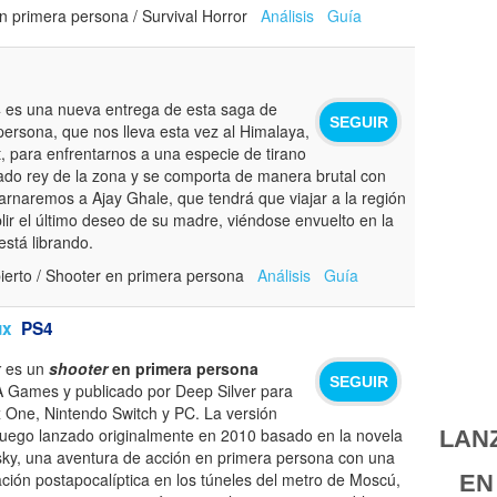
n primera persona / Survival Horror
Análisis
Guía
 es una nueva entrega de esta saga de
SEGUIR
persona, que nos lleva esta vez al Himalaya,
t, para enfrentarnos a una especie de tirano
do rey de la zona y se comporta de manera brutal con
arnaremos a Ajay Ghale, que tendrá que viajar a la región
lir el último deseo de su madre, viéndose envuelto en la
está librando.
erto / Shooter en primera persona
Análisis
Guía
ux
PS4
x
es un
shooter
en primera persona
SEGUIR
A Games y publicado por Deep Silver para
x One, Nintendo Switch y PC. La versión
juego lanzado originalmente en 2010 basado en la novela
LAN
ky, una aventura de acción en primera persona con una
ación postapocalíptica en los túneles del metro de Moscú,
EN