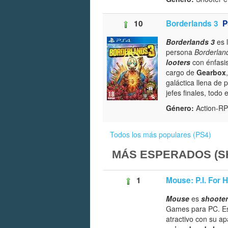
10
Borderlands 3
P
Borderlands 3
es 
persona
Borderlan
looters
con énfasi
cargo de
Gearbox
galáctica llena de
jefes finales, todo
Género:
Action-RP
Todos los más populares (PS4)
MÁS ESPERADOS (S
1
Mouse: P.I. For H
Mouse
es
shooter
Games para PC. Es
atractivo con su ap