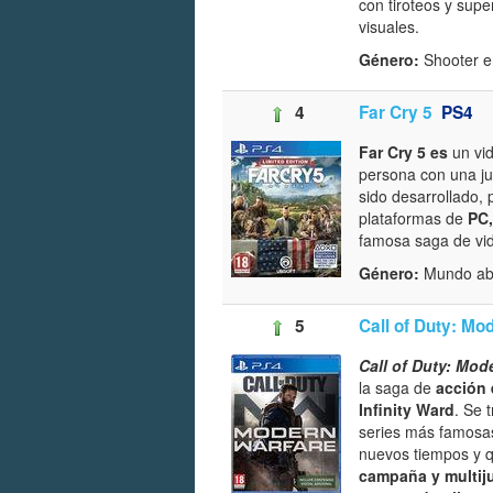
con tiroteos y supe
visuales.
Género:
Shooter en
4
Far Cry 5
PS4
Far Cry 5 es
un vid
persona con una ju
sido desarrollado, 
plataformas de
PC,
famosa saga de vid
Género:
Mundo abi
5
Call of Duty: Mo
Call of Duty: Mod
la saga de
acción 
Infinity Ward
. Se 
series más famos
nuevos tiempos y q
campaña y multij