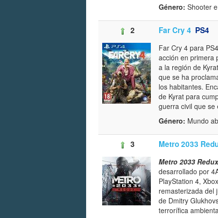
Género:
Shooter e
2
Far Cry 4
PS4
Far Cry 4 para PS4
acción en primera 
a la región de Kyra
que se ha proclama
los habitantes. Enc
de Kyrat para cump
guerra civil que se 
Género:
Mundo abi
3
Metro 2033 Red
Metro 2033 Redu
desarrollado por 4
PlayStation 4, Xbo
remasterizada del 
de Dmitry Glukhovs
terrorífica ambient