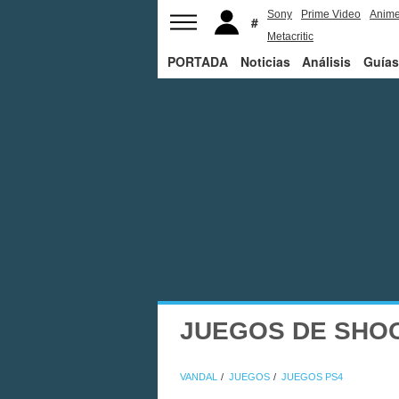
Sony
Prime Video
Anim
Metacritic
PORTADA
Noticias
Análisis
Guías
JUEGOS DE SHOO
VANDAL
JUEGOS
JUEGOS PS4