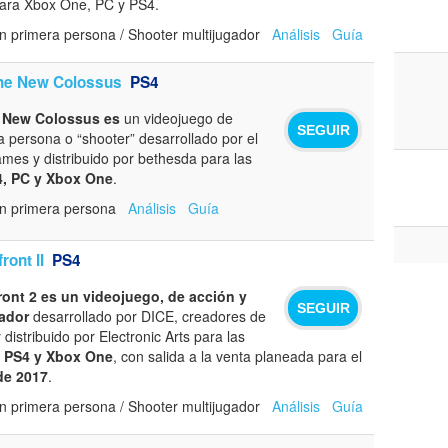
ara Xbox One, PC y PS4.
n primera persona / Shooter multijugador
Análisis
Guía
The New Colossus
PS4
e New Colossus es
un videojuego de
SEGUIR
a persona o “shooter” desarrollado por el
mes y distribuido por bethesda para las
, PC y Xbox One
.
en primera persona
Análisis
Guía
ront II
PS4
front 2 es un videojuego, de acción y
SEGUIR
gador
desarrollado por DICE, creadores de
y distribuido por Electronic Arts para las
 PS4 y Xbox One
, con salida a la venta planeada para el
de 2017
.
n primera persona / Shooter multijugador
Análisis
Guía