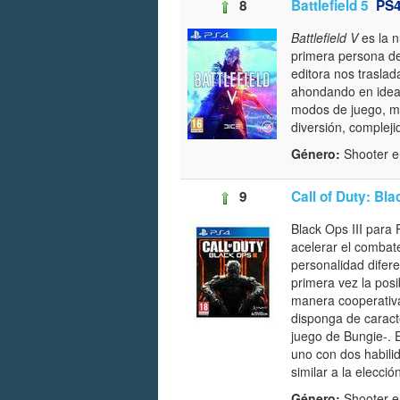
8
Battlefield 5
PS
Battlefield V
es la n
primera persona d
editora nos traslad
ahondando en idea
modos de juego, me
diversión, complej
Género:
Shooter e
9
Call of Duty: Bla
Black Ops III para
acelerar el combate
personalidad difere
primera vez la posi
manera cooperativa
disponga de caract
juego de Bungie-. E
uno con dos habili
similar a la elecció
Género:
Shooter 