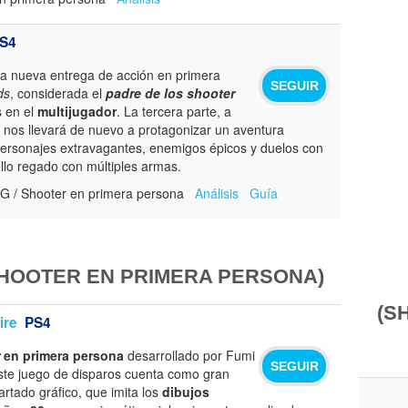
S4
la nueva entrega de acción en primera
SEGUIR
ds
, considerada el
padre de los shooter
s en el
multijugador
. La tercera parte, a
, nos llevará de nuevo a protagonizar un aventura
 personajes extravagantes, enemigos épicos y duelos con
 ello regado con múltiples armas.
G / Shooter en primera persona
Análisis
Guía
HOOTER EN PRIMERA PERSONA)
(S
ire
PS4
en primera persona
desarrollado por Fumi
SEGUIR
te juego de disparos cuenta como gran
artado gráfico, que imita los
dibujos