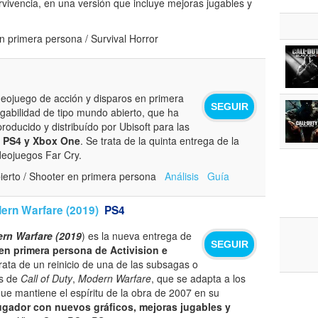
rvivencia, en una versión que incluye mejoras jugables y
 primera persona / Survival Horror
eojuego de acción y disparos en primera
SEGUIR
gabilidad de tipo mundo abierto, que ha
producido y distribuído por Ubisoft para las
 PS4 y Xbox One
. Se trata de la quinta entrega de la
eojuegos Far Cry.
erto / Shooter en primera persona
Análisis
Guía
dern Warfare (2019)
PS4
ern Warfare (2019
) es la nueva entrega de
SEGUIR
en primera persona de Activision e
trata de un reinicio de una de las subsagas o
as de
Call of Duty
,
Modern Warfare
, que se adapta a los
ue mantiene el espíritu de la obra de 2007 en su
ugador con nuevos gráficos, mejoras jugables y