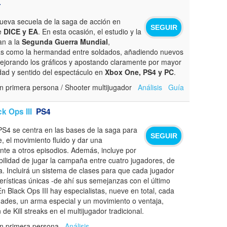
4
ueva secuela de la saga de acción en
SEGUIR
e
DICE y EA
. En esta ocasión, el estudio y la
an a la
Segunda Guerra Mundial
,
s como la hermandad entre soldados, añadiendo nuevos
jorando los gráficos y apostando claramente por mayor
idad y sentido del espectáculo en
Xbox One, PS4 y PC
.
n primera persona / Shooter multijugador
Análisis
Guía
ck Ops III
PS4
 PS4 se centra en las bases de la saga para
SEGUIR
, el movimiento fluido y dar una
nte a otros episodios. Además, incluye por
bilidad de jugar la campaña entre cuatro jugadores, de
. Incluirá un sistema de clases para que cada jugador
erísticas únicas -de ahí sus semejanzas con el último
n Black Ops III hay especialistas, nueve en total, cada
dades, un arma especial y un movimiento o ventaja,
n de Kill streaks en el multijugador tradicional.
en primera persona
Análisis