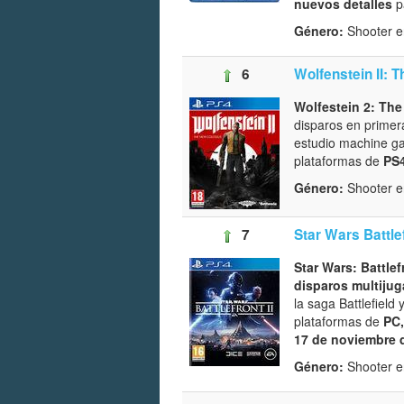
nuevos detalles
p
Género:
Shooter e
6
Wolfenstein II: 
Wolfestein 2: Th
disparos en primer
estudio machine ga
plataformas de
PS4
Género:
Shooter 
7
Star Wars Battlef
Star Wars: Battle
disparos multiju
la saga Battlefield 
plataformas de
PC,
17 de noviembre 
Género:
Shooter e