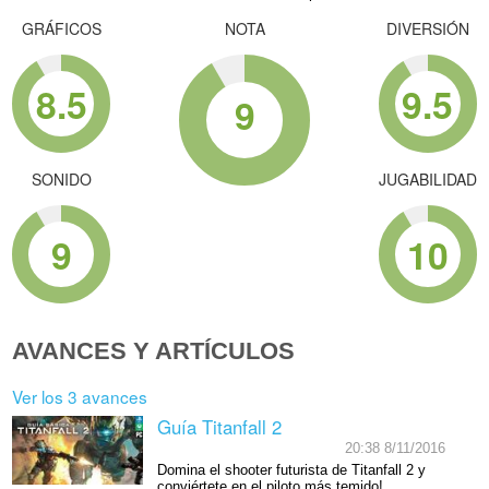
GRÁFICOS
NOTA
DIVERSIÓN
8.5
9.5
9
SONIDO
JUGABILIDAD
9
10
AVANCES Y ARTÍCULOS
Ver los 3 avances
Guía Titanfall 2
20:38 8/11/2016
Domina el shooter futurista de Titanfall 2 y
conviértete en el piloto más temido!