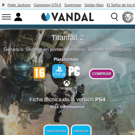
Peter Jackson
Gameplay GTA 6
Superman
Spider-Man
El Señor de los A
Titanfall 2
Género/s:
Shooter en primera persona
/
Shooter multijugador
Plataformas:
COMPRAR
Ficha técnica de la versión
PS4
Más información
TRUCOS PS4
TROFEOS