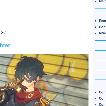
Mej
Reca
Con
,2%
Nive
hter
Cons
Con
Cons