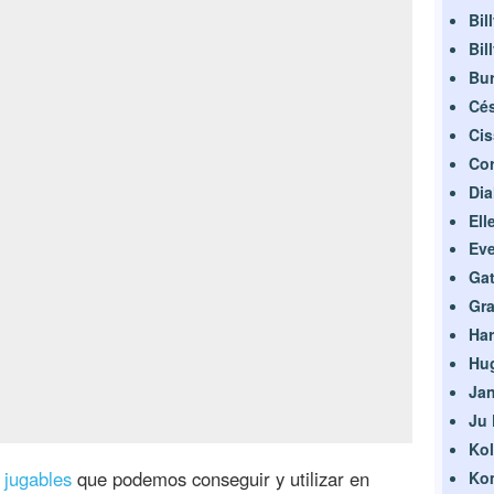
Bil
Bil
Bur
Cé
Cis
Cor
Dia
Ell
Eve
Gat
Gr
Ha
Hu
Ja
Ju 
Ko
 jugables
que podemos conseguir y utilizar en
Ko