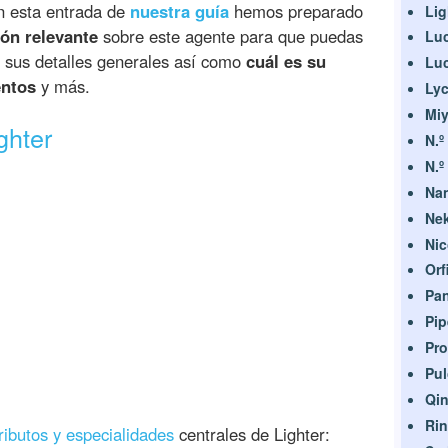
en esta entrada de
nuestra guía
hemos preparado
Lig
ón relevante
sobre este agente para que puedas
Luc
s sus detalles generales así como
cuál es su
Lu
ntos
y más.
Ly
Miy
ghter
N.º
N.º
Na
Ne
Nic
Orf
Pa
Pip
Pr
Pul
Qin
Rin
ributos y especialidades
centrales de Lighter: