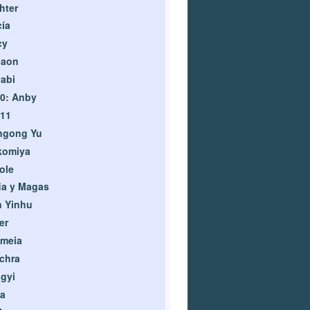
hter
ía
cy
caon
abi
 0: Anby
 11
ngong Yu
komiya
ole
ia y Magas
n Yinhu
er
omeia
chra
gyi
a