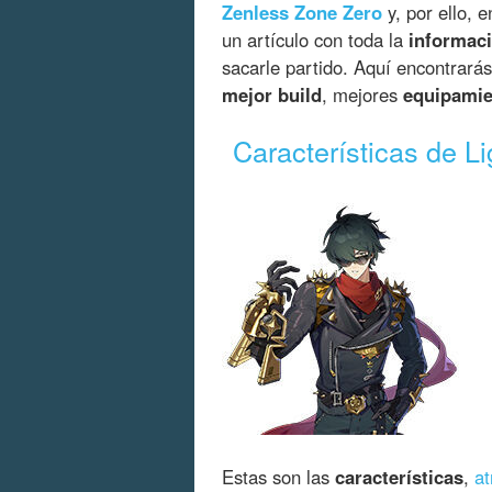
Zenless Zone Zero
y, por ello, 
un artículo con toda la
informaci
sacarle partido. Aquí encontrará
mejor build
, mejores
equipamie
Características de Li
Estas son las
características
,
at