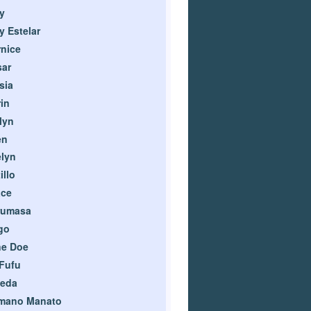
ly
ly Estelar
nice
sar
sia
in
lyn
en
lyn
illo
ace
rumasa
go
ne Doe
Fufu
leda
mano Manato