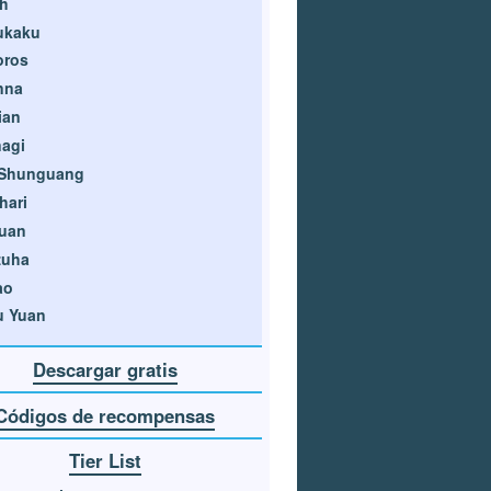
h
ukaku
oros
nna
ian
agi
 Shunguang
hari
xuan
zuha
ao
u Yuan
Descargar gratis
Códigos de recompensas
Tier List