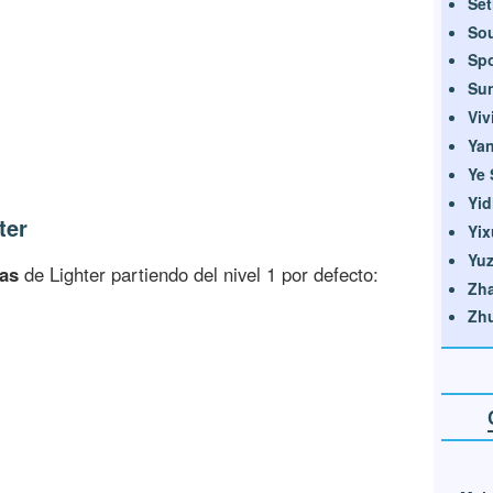
Set
So
Sp
Su
Viv
Yan
Ye
Yid
ter
Yi
Yu
cas
de Lighter partiendo del nivel 1 por defecto:
Zh
Zh