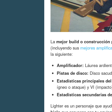
La
mejor build o construcción
p
(incluyendo sus
mejores amplific
la siguiente:
Amplificador:
Láurea ardient
Pistas de disco:
Disco sacude
Estadísticas principales del
ígneo o ataque) y VI (impacto
Estadísticas secundarias de
Lighter es un personaje que ayu