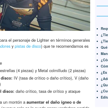
Requ
¿Tie
ara el personaje de Lighter en términos generales
¿Tie
adores
y
pistas de disco
) que te recomendamos es
Qué 
Man
¿Cóm
e
Cómo
strellas (4 piezas) y Metal colmilludo (2 piezas)
¿Es
 disco:
IV (tasa de crítico o daño crítico), V (daño
¿Ade
)
¿Qué
l disco:
daño crítico, tasa de crítico y ataque
¿Cuá
Edit
da un montón a
aumentar el daño ígneo o de