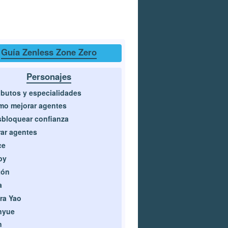
Guía Zenless Zone Zero
Personajes
ibutos y especialidades
o mejorar agentes
bloquear confianza
ar agentes
ce
by
tón
a
ra Yao
nyue
n