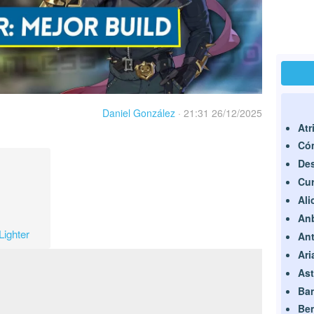
Daniel González
·
21:31 26/12/2025
Atr
Cóm
Des
Cur
Ali
An
Lighter
An
Ari
Ast
Ba
Be