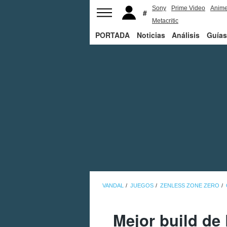
Sony
Prime Video
Anim
Metacritic
PORTADA
Noticias
Análisis
Guías
VANDAL
JUEGOS
ZENLESS ZONE ZERO
Mejor build de