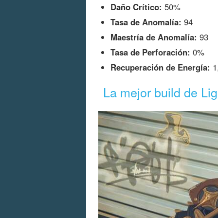
Daño Crítico:
50%
Tasa de Anomalía:
94
Maestría de Anomalía:
93
Tasa de Perforación:
0%
Recuperación de Energía:
1
La mejor build de Lig