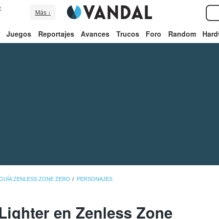
e
Más ↓
Juegos
Reportajes
Avances
Trucos
Foro
Random
Hard
GUÍA ZENLESS ZONE ZERO
PERSONAJES
 Lighter en Zenless Zone