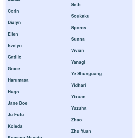
Seth
Corin
Soukaku
Dialyn
Sporos
Ellen
Sunna
Evelyn
Vivian
Gatillo
Yanagi
Grace
Ye Shunguang
Harumasa
Yidhari
Hugo
Yixuan
Jane Doe
Yuzuha
Ju Fufu
Zhao
Koleda
Zhu Yuan
Komano Manato