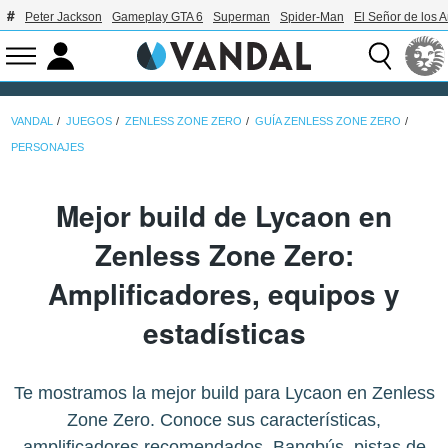
Peter Jackson
Gameplay GTA 6
Superman
Spider-Man
El Señor de los A
VANDAL
JUEGOS
ZENLESS ZONE ZERO
GUÍA ZENLESS ZONE ZERO
PERSONAJES
Mejor build de Lycaon en
Zenless Zone Zero:
Amplificadores, equipos y
estadísticas
Te mostramos la mejor build para Lycaon en Zenless
Zone Zero. Conoce sus características,
amplificadores recomendados, Bangbús, pistas de