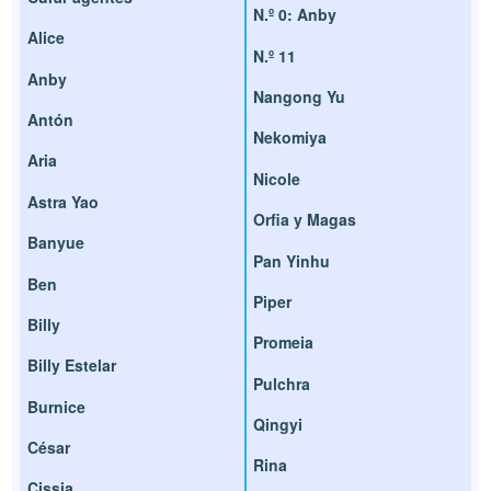
N.º 0: Anby
Alice
N.º 11
Anby
Nangong Yu
Antón
Nekomiya
Aria
Nicole
Astra Yao
Orfia y Magas
Banyue
Pan Yinhu
Ben
Piper
Billy
Promeia
Billy Estelar
Pulchra
Burnice
Qingyi
César
Rina
Cissia