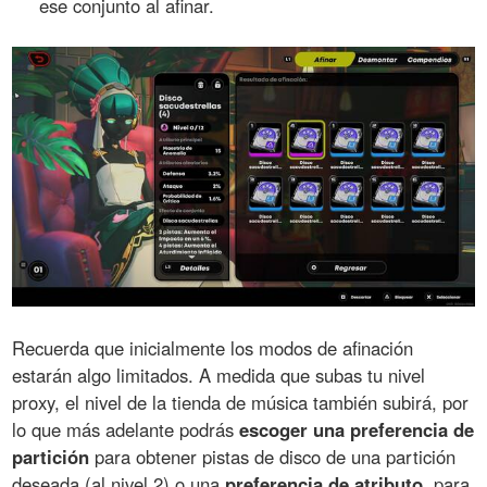
ese conjunto al afinar.
Recuerda que inicialmente los modos de afinación
estarán algo limitados. A medida que subas tu nivel
proxy, el nivel de la tienda de música también subirá, por
lo que más adelante podrás
escoger una preferencia de
partición
para obtener pistas de disco de una partición
deseada (al nivel 2) o una
preferencia de atributo
, para